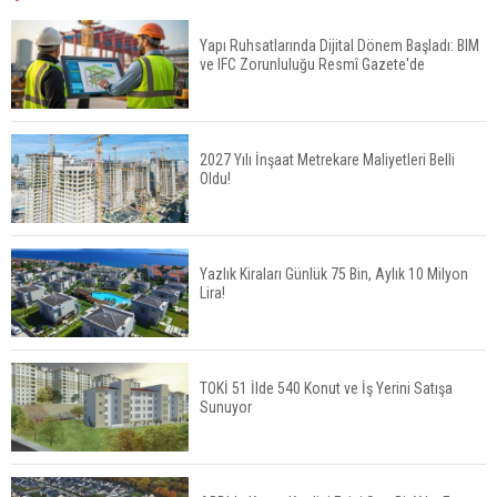
Yüzde 16,2 Arttı
Yapı Ruhsatlarında Dijital Dönem Başladı: BIM
ve IFC Zorunluluğu Resmî Gazete'de
Konut Satışları Güçlü Seyrini Korudu Yabancıya
Satış Geriledi
2027 Yılı İnşaat Metrekare Maliyetleri Belli
Oldu!
ABD'de İnşaat Harcamaları Geriledi
Yazlık Kiraları Günlük 75 Bin, Aylık 10 Milyon
Lira!
Tercih Döneminde Barınma Telaşı Başladı
TOKİ 51 İlde 540 Konut ve İş Yerini Satışa
Sunuyor
Aileden Miras Kalan Ev Nasıl Satılır?