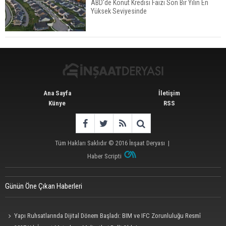
ABD'de Konut Kredisi Faizi Son Bir Yılın En
Yüksek Seviyesinde
İstanbul'da 15 Bin Kiralık Sosyal Konut Eylülde
Kiraya Verilecek
Ana Sayfa
İletişim
Künye
RSS
Tüm Hakları Saklıdır © 2016
İnşaat Deryası
|
Haber Scripti
Günün Öne Çıkan Haberleri
Yapı Ruhsatlarında Dijital Dönem Başladı: BIM ve IFC Zorunluluğu Resmî