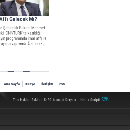
Affı Gelecek Mi?
ve Şehircilik Bakanı Mehmet
ki, CNNTÜRK'te katıldığı
ayın programında imar affı ile
soruya cevap verdi. Özhaseki,
da olan, oturduğu eve elektrik,
atamayanların sıkıntısını
k bir takım çözümler
klerini b
Ana Sayfa
Künye
İletişim
RSS
Tüm Hakları Saklıdır © 2016
İnşaat Deryası
|
Haber Scripti