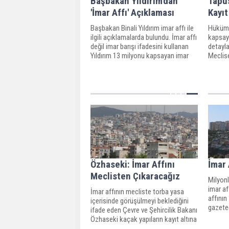
Başbakan Yıldırım'dan
Tapu
'İmar Affı' Açıklaması
Kayıt
Başbakan Binali Yıldırım imar affı ile
Hüküme
ilgili açıklamalarda bulundu. İmar affı
kapsay
değil imar barışı ifadesini kullanan
detayla
Yıldırım 13 milyonu kapsayan imar
Meclise
barışının kentsel dönüşümü de
görüşü
hızlandıracağını söyledi.
kanuna
yapı ka
Özhaseki: İmar Affını
İmar 
Meclisten Çıkaracağız
Milyonl
imar af
İmar affının mecliste torba yasa
affının
içerisinde görüşülmeyi beklediğini
gazete
ifade eden Çevre ve Şehircilik Bakanı
girmesi
Özhaseki kaçak yapıların kayıt altına
2017'd
alınmasını öngören yasayı meclisten