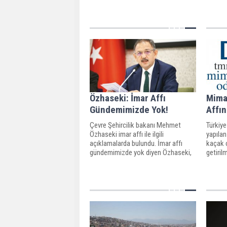
yapılara
çıkaracaklarını söyledi.
Özhaseki: İmar Affı
Mima
Gündemimizde Yok!
Affın
Çevre Şehircilik bakanı Mehmet
Türkiy
Özhaseki imar affı ile ilgili
yapılan
açıklamalarda bulundu. İmar affı
kaçak ç
gündemimizde yok diyen Özhaseki,
getiril
"Belediyelerden gelen talepler var,
gösterd
mecliste değerlendirilmesi
gerekiyor" ifadesini kullandı.