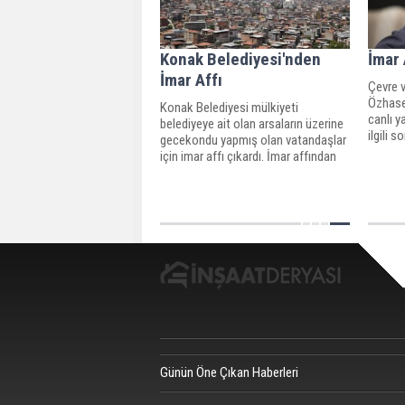
Konak Belediyesi'nden
İmar 
İmar Affı
Çevre 
Özhase
Konak Belediyesi mülkiyeti
canlı y
belediyeye ait olan arsaların üzerine
ilgili 
gecekondu yapmış olan vatandaşlar
sıkıntı
için imar affı çıkardı. İmar affından
su bağl
yararlanıp üzerinde bulundukları
çözece
arsanın tapusunu uygun bedellerle
üretece
almak isteyen vatandaşların en geç
30 Nisan 2018 ta
Günün Öne Çıkan Haberleri