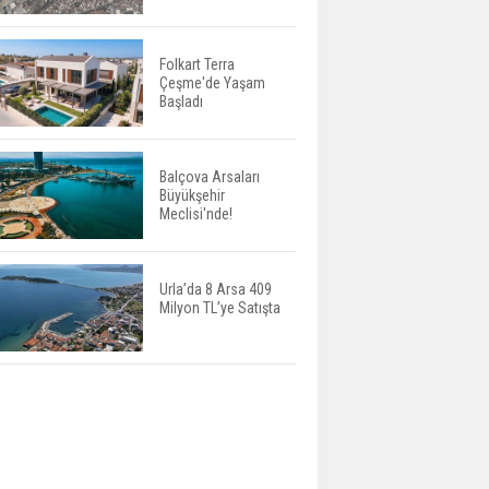
Değişiyor: Dijital Altyapı
Öne Çıkıyor
Folkart Terra
Çeşme'de Yaşam
TOKİ'nin Kiralık Sosyal
Başladı
Konut Modeli Kiraları
Düşürür Mü?
Balçova Arsaları
Büyükşehir
İkinci El Konut Fiyatları
Meclisi'nde!
İspanya'da Bir Yılda
Yüzde 16,2 Arttı
Urla’da 8 Arsa 409
Milyon TL’ye Satışta
Konut Satışları Güçlü
Seyrini Korudu Yabancıya
Satış Geriledi