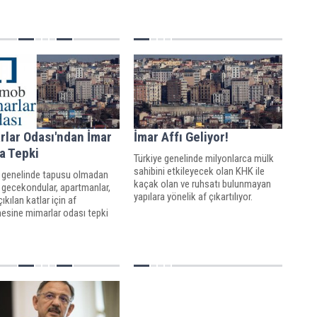
 af geliyor.
edilmesi hedefleniyor.
rlar Odası'ndan İmar
İmar Affı Geliyor!
a Tepki
Türkiye genelinde milyonlarca mülk
sahibini etkileyecek olan KHK ile
e genelinde tapusu olmadan
kaçak olan ve ruhsatı bulunmayan
 gecekondular, apartmanlar,
yapılara yönelik af çıkartılıyor.
ıkılan katlar için af
mesine mimarlar odası tepki
i.