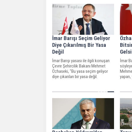
İmar Barışı Seçim Geliyor
Özhas
Diye Çıkarılmış Bir Yasa
Bitsi
Değil
Gels
İmar Barışı yasası ile ilgili konuşan
İmar Ba
Çevre Şehircilik Bakanı Mehmet
söyleye
Özhaseki, "Bu yasa seçim geliyor
Mehmet
diye çıkarılan bir yasa değil.
yapan, 
Vatandaş devletiyle helalleşiyor,
hapis c
rızalaşıyor ve barışıyor" dedi.
tartışıl