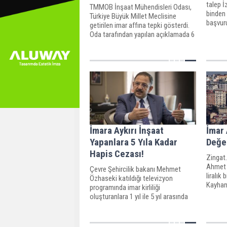
talep İ
TMMOB İnşaat Mühendisleri Odası,
binden
Türkiye Büyük Millet Meclisine
başvuru
getirilen imar affına tepki gösterdi.
genelin
Oda tarafından yapılan açıklamada 6
barışı g
Şubat Kahramanmaraş merkezli
depremlere dikkat çekilerek yeni
imar affının mümkün olamayacağı
belirtildi
İmara Aykırı İnşaat
İmar 
Yapanlara 5 Yıla Kadar
Değe
Hapis Cezası!
Zingat
Ahmet K
Çevre Şehircilik bakanı Mehmet
liralık 
Özhaseki katıldığı televizyon
Kayhan,
programında imar kirliliği
200.00
oluşturanlara 1 yıl ile 5 yıl arasında
biçtiği
hapis cezası verileceğini söyledi.
bir eko
olacak