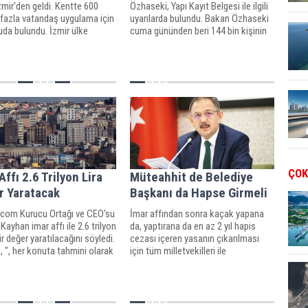
zmir'den geldi. Kentte 600
Özhaseki, Yapı Kayıt Belgesi ile ilgili
 fazla vatandaş uygulama için
uyarılarda bulundu. Bakan Özhaseki
da bulundu. İzmir ülke
cuma gününden beri 144 bin kişinin
de ilk sıraya yerleşirken, imar
imar barışı başvurusunda
eliri 700 milyon lirayı aştı.
bulunduğunu söyledi.
ÇOK
Affı 2.6 Trilyon Lira
Müteahhit de Belediye
r Yaratacak
Başkanı da Hapse Girmeli
.com Kurucu Ortağı ve CEO'su
İmar affından sonra kaçak yapana
ayhan imar affı ile 2.6 trilyon
da, yaptırana da en az 2 yıl hapis
bir değer yaratılacağını söyledi.
cezası içeren yasanın çıkarılması
 ", her konuta tahmini olarak
için tüm milletvekilleri ile
0 TL üzerinden değer
görüşeceğini belirten bakan
mizde, toplamda 2.6 trilyonluk
Özhaseki, "kaçak yapı yapan ve
nomik değer yaratılmış
yaptıran müteahhit de olsa belediye
"
başkanı da olsa hapse atılma