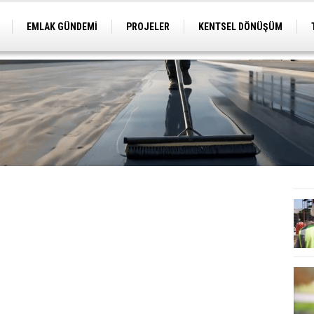
EMLAK GÜNDEMİ
PROJELER
KENTSEL DÖNÜŞÜM
TİCARİ PROJELER
ARSA-ARAZİ
İMAR