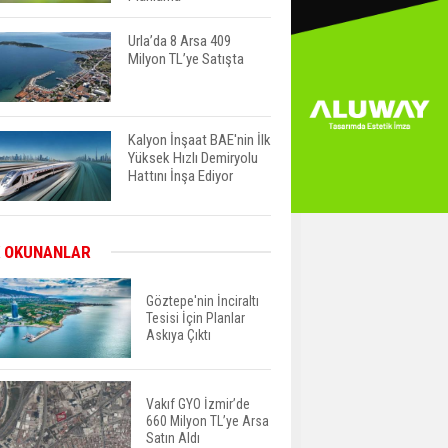
Urla’da 8 Arsa 409
Milyon TL’ye Satışta
Kalyon İnşaat BAE'nin İlk
Yüksek Hızlı Demiryolu
Hattını İnşa Ediyor
ABD'de Konut Kredisi
 OKUNANLAR
Faizi Son Bir Yılın En
Yüksek Seviyesinde
Göztepe'nin İnciraltı
Tesisi İçin Planlar
Askıya Çıktı
TOKİ 51 İlde 540 Konut
ve İş Yerini Satışa
Sunuyor
Vakıf GYO İzmir’de
660 Milyon TL’ye Arsa
Yatırımcıların Bina Tercihi
Satın Aldı