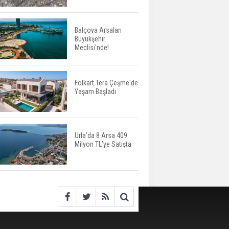
Değişiyor: Dijital Altyapı
Öne Çıkıyor
Balçova Arsaları
Büyükşehir
TOKİ'nin Kiralık Sosyal
Meclisi'nde!
Konut Modeli Kiraları
Düşürür Mü?
Folkart Tera Çeşme'de
Yaşam Başladı
İkinci El Konut Fiyatları
İspanya'da Bir Yılda
Yüzde 16,2 Arttı
Urla’da 8 Arsa 409
Milyon TL’ye Satışta
Konut Satışları Güçlü
Seyrini Korudu Yabancıya
Satış Geriledi