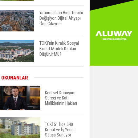
Yatırımcıların Bina Tercihi
Değişiyor: Dijital Altyapı
Öne Çıkıyor
TOKİ'nin Kiralık Sosyal
Konut Modeli Kiraları
Düşürür Mü?
İkinci El Konut Fiyatları
 OKUNANLAR
İspanya'da Bir Yılda
Yüzde 16,2 Arttı
Kentsel Dönüşüm
Süreci ve Kat
Maliklerinin Hakları
Konut Satışları Güçlü
Seyrini Korudu Yabancıya
Satış Geriledi
TOKİ 51 İlde 540
Konut ve İş Yerini
ABD'de İnşaat
Satışa Sunuyor