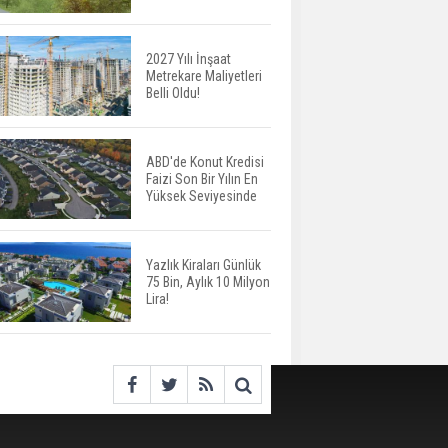
Harcamaları Geriledi
2027 Yılı İnşaat
Metrekare Maliyetleri
Tercih Döneminde
Belli Oldu!
Barınma Telaşı Başladı
ABD'de Konut Kredisi
Faizi Son Bir Yılın En
Aileden Miras Kalan Ev
Yüksek Seviyesinde
Nasıl Satılır?
Yazlık Kiraları Günlük
75 Bin, Aylık 10 Milyon
İstanbul'da 15 Bin Kiralık
Lira!
Sosyal Konut Eylülde
Kiraya Verilecek