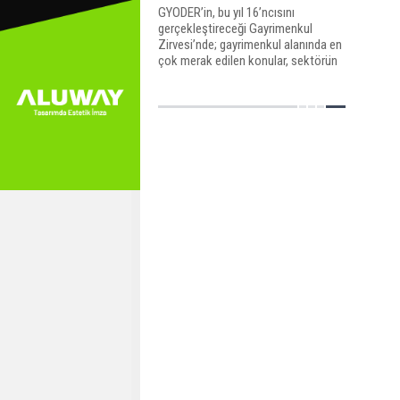
GYODER’in, bu yıl 16’ncısını
gerçekleştireceği Gayrimenkul
Zirvesi’nde; gayrimenkul alanında en
çok merak edilen konular, sektörün
ulusal ve uluslararası temsilcileri
tarafından ele alınacak.