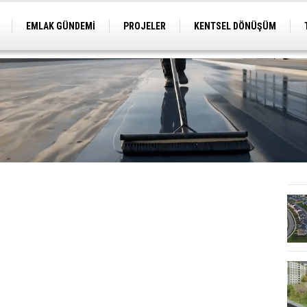
EMLAK GÜNDEMİ
PROJELER
KENTSEL DÖNÜŞÜM
TİCARİ PROJELER
ARSA-ARAZİ
İMAR