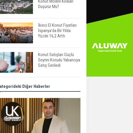
Konut Modeli Kiraları
Düşürür Mü?
İkinci El Konut Fiyatları
İspanya'da Bir Yılda
Yüzde 16,2 Arttı
Konut Satışları Güçlü
Seyrini Korudu Yabancıya
Satış Geriledi
ABD'de İnşaat
ategorideki Diğer Haberler
Harcamaları Geriledi
Tercih Döneminde
Barınma Telaşı Başladı