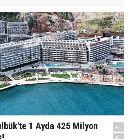
ılbük'te 1 Ayda 425 Milyon
A+
ş!
A-