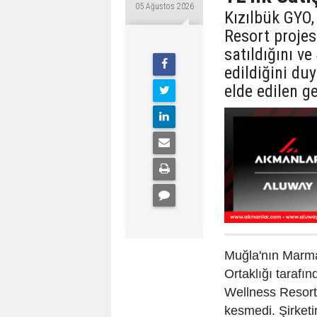
05 Ağustos 2026
Kızılbük GYO,
Resort proje
satıldığını v
edildiğini du
elde edilen ge
Muğla'nın Marma
Ortaklığı tarafı
Wellness Resort
kesmedi. Şirket