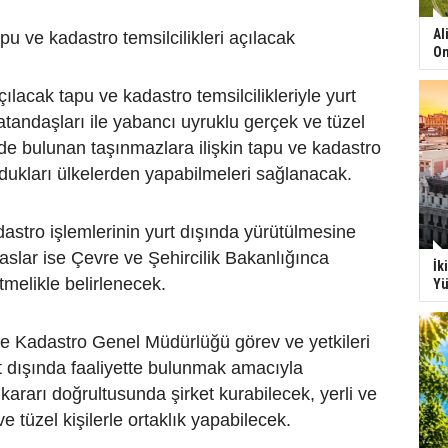
Al
pu ve kadastro temsilcilikleri açılacak
On
ılacak tapu ve kadastro temsilcilikleriyle yurt
atandaşları ile yabancı uyruklu gerçek ve tüzel
e’de bulunan taşınmazlara ilişkin tapu ve kadastro
ndukları ülkelerden yapabilmeleri sağlanacak.
adastro işlemlerinin yurt dışında yürütülmesine
saslar ise Çevre ve Şehircilik Bakanlığınca
İk
tmelikle belirlenecek.
Yü
e Kadastro Genel Müdürlüğü görev ve yetkileri
 dışında faaliyette bulunmak amacıyla
rarı doğrultusunda şirket kurabilecek, yerli ve
 tüzel kişilerle ortaklık yapabilecek.