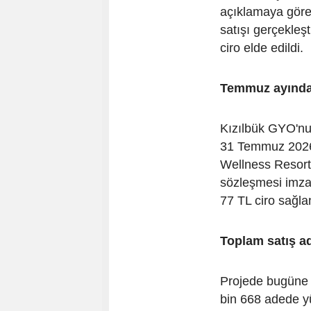
açıklamaya göre
satışı gerçekleşt
ciro elde edildi.
Temmuz ayında 
Kızılbük GYO'nun
31 Temmuz 2026 
Wellness Resort
sözleşmesi imza
77 TL ciro sağla
Toplam satış ad
Projede bugüne k
bin 668 adede yü