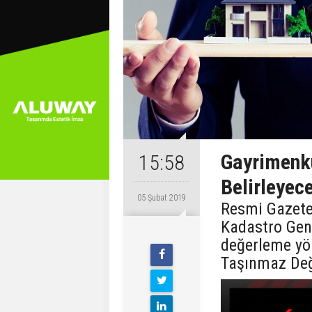
Gayrimenku
15:58
Belirleyec
05 Şubat 2019
Resmi Gazete
Kadastro Gen
değerleme yön
Taşınmaz Değ