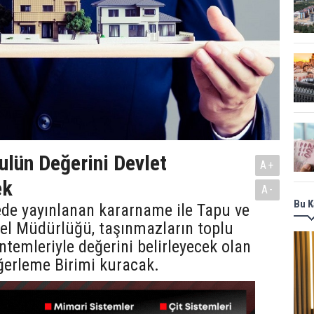
lün Değerini Devlet
A+
ek
A-
Bu K
de yayınlanan kararname ile Tapu ve
el Müdürlüğü, taşınmazların toplu
temleriyle değerini belirleyecek olan
erleme Birimi kuracak.