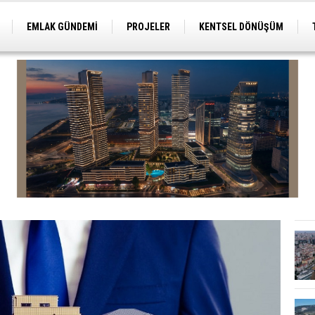
EMLAK GÜNDEMİ
PROJELER
KENTSEL DÖNÜŞÜM
TİCARİ PROJELER
ARSA-ARAZİ
İMAR