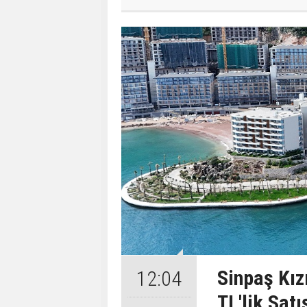
Sinpaş Kız
12:04
TL'lik Satı