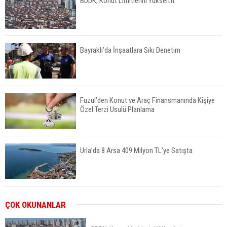
BDDK, Konut Limitlerini Yükseltti
Bayraklı’da İnşaatlara Sıkı Denetim
Fuzul’den Konut ve Araç Finansmanında Kişiye
Özel Terzi Usulü Planlama
Urla’da 8 Arsa 409 Milyon TL’ye Satışta
Kalyon İnşaat BAE'nin İlk Yüksek Hızlı Demiryolu
ÇOK OKUNANLAR
Hattını İnşa Ediyor