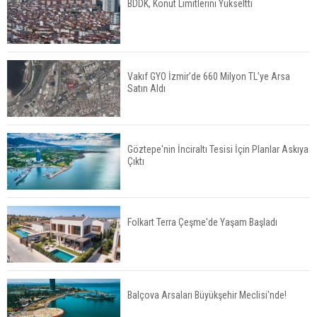
BDDK, Konut Limitlerini Yükseltti
ABD'de Konut Kredisi Faizi Son Bir Yılın En
Yüksek Seviyesinde
Vakıf GYO İzmir’de 660 Milyon TL’ye Arsa
Satın Aldı
TOKİ 51 İlde 540 Konut ve İş Yerini Satışa
Sunuyor
Göztepe'nin İnciraltı Tesisi İçin Planlar Askıya
Çıktı
Yatırımcıların Bina Tercihi Değişiyor: Dijital Altyapı
Öne Çıkıyor
Folkart Terra Çeşme'de Yaşam Başladı
TOKİ'nin Kiralık Sosyal Konut Modeli Kiraları
Düşürür Mü?
Balçova Arsaları Büyükşehir Meclisi'nde!
İkinci El Konut Fiyatları İspanya'da Bir Yılda