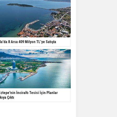
la’da 8 Arsa 409 Milyon TL’ye Satışta
ztepe'nin İnciraltı Tesisi İçin Planlar
kıya Çıktı