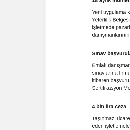
18 aylık mühlet
Yeni uygulama k
Yeterlilik Belges
işletmede pazarl
danışmanlarının 
Sınav başvurula
Emlak danışmanla
sınavlarına firma
itibaren başvuru
Sertifikasyon M
4 bin lira ceza
Taşınmaz Ticaret
eden işletlemele