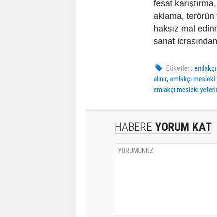
fesat karıştırma
aklama, terörün 
haksız mal edin
sanat icrasınd
Etiketler :
emlakçı 
,
alınır
emlakçı mesleki y
emlakçı mesleki yeterlil
HABERE
YORUM KAT