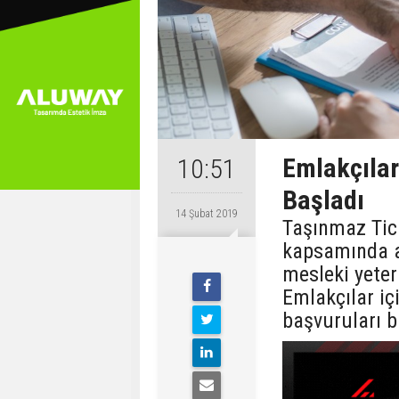
Emlakçılar
10:51
Başladı
14 Şubat 2019
Taşınmaz Tic
kapsamında a
mesleki yeterl
Emlakçılar içi
başvuruları b