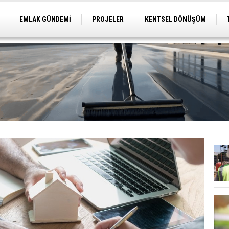
EMLAK GÜNDEMİ
PROJELER
KENTSEL DÖNÜŞÜM
TİCARİ PROJELER
ARSA-ARAZİ
İMAR