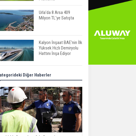
Urla’da 8 Arsa 409
Milyon TL’ye Satışta
Kalyon İnşaat BAE'nin İlk
Yüksek Hızlı Demiryolu
Hattını İnşa Ediyor
ABD'de Konut Kredisi
ategorideki Diğer Haberler
Faizi Son Bir Yılın En
Yüksek Seviyesinde
TOKİ 51 İlde 540 Konut
ve İş Yerini Satışa
Sunuyor
Yatırımcıların Bina Tercihi