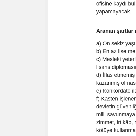
ofisine kaydı b
yapamayacak.
Aranan şartlar 
a) On sekiz yaş
b) En az lise m
c) Mesleki yeter
lisans diploması
d) İflas etmemiş 
kazanmış olmas
e) Konkordato i
f) Kasten işlene
devletin güvenli
milli savunmaya v
zimmet, irtikâp, r
kötüye kullanma, 