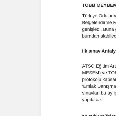
TOBB MEYBEM'
Türkiye Odalar ve
Belgelendirme 
genişledi. Buna 
buradan alabile
İlk sınav Antal
ATSO Eğitim Araş
MESEM) ve TOBB
protokolu kapsa
’Emlak Danışmanı
sınavları bu ay i
yapılacak.