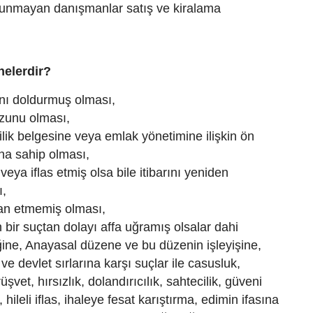
ulunmayan danışmanlar satış ve kiralama
nelerdir?
ını doldurmuş olması,
ezunu olması,
lilik belgesine veya emlak yönetimine ilişkin ön
na sahip olması,
veya iflas etmiş olsa bile itibarını yeniden
ı,
lan etmemiş olması,
n bir suçtan dolayı affa uğramış olsalar dahi
ğine, Anayasal düzene ve bu düzenin işleyişine,
e devlet sırlarına karşı suçlar ile casusluk,
üşvet, hırsızlık, dolandırıcılık, sahtecilik, güveni
hileli iflas, ihaleye fesat karıştırma, edimin ifasına