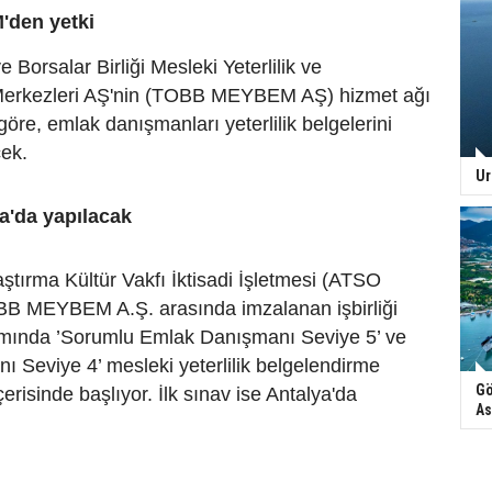
den yetki
 Borsalar Birliği Mesleki Yeterlilik ve
Merkezleri AŞ'nin (TOBB MEYBEM AŞ) hizmet ağı
göre, emlak danışmanları yeterlilik belgelerini
cek.
Ur
ya'da yapılacak
tırma Kültür Vakfı İktisadi İşletmesi (ATSO
 MEYBEM A.Ş. arasında imzalanan işbirliği
mında ’Sorumlu Emlak Danışmanı Seviye 5’ ve
 Seviye 4’ mesleki yeterlilik belgelendirme
Gö
çerisinde başlıyor. İlk sınav ise Antalya'da
As