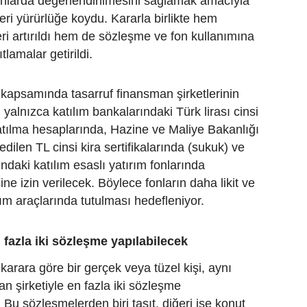
anlarda değerlendirilmesini sağlamak amacıyla
ri yürürlüğe koydu. Kararla birlikte hem
eri artırıldı hem de sözleşme ve fon kullanımına
ıtlamalar getirildi.
kapsamında tasarruf finansman şirketlerinin
n yalnızca katılım bankalarındaki Türk lirası cinsi
atılma hesaplarında, Hazine ve Maliye Bakanlığı
edilen TL cinsi kira sertifikalarında (sukuk) ve
ndaki katılım esaslı yatırım fonlarında
ne izin verilecek. Böylece fonların daha likit ve
rım araçlarında tutulması hedefleniyor.
n fazla iki sözleşme yapılabilecek
karara göre bir gerçek veya tüzel kişi, aynı
an şirketiyle en fazla iki sözleşme
 Bu sözleşmelerden biri taşıt, diğeri ise konut