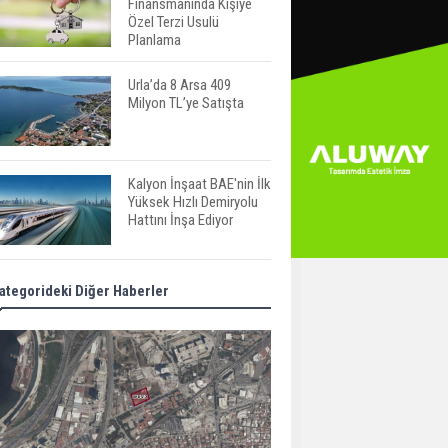
Finansmanında Kişiye
Özel Terzi Usulü
Planlama
Urla’da 8 Arsa 409
Milyon TL’ye Satışta
Kalyon İnşaat BAE'nin İlk
Yüksek Hızlı Demiryolu
Hattını İnşa Ediyor
ABD'de Konut Kredisi
ategorideki Diğer Haberler
Faizi Son Bir Yılın En
Yüksek Seviyesinde
TOKİ 51 İlde 540 Konut
ve İş Yerini Satışa
Sunuyor