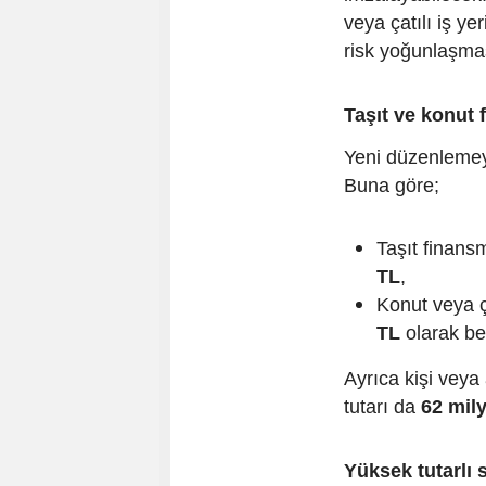
veya çatılı iş y
risk yoğunlaşma
Taşıt ve konut 
Yeni düzenlemeyl
Buna göre;
Taşıt finan
TL
,
Konut veya ç
TL
olarak bel
Ayrıca kişi veya
tutarı da
62 mil
Yüksek tutarlı 