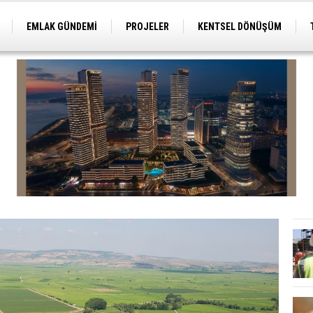
EMLAK GÜNDEMİ
PROJELER
KENTSEL DÖNÜŞÜM
TİCARİ PROJELER
ARSA-ARAZİ
İMAR