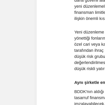
daha güvenli al
yeni düzenlemele
finansman limitl
ilişkin önemli kıs
Yeni düzenleme 
yönettiği fonları
özel cari veya k
tarafından ihraç 
düşük risk grubu
değerlendirilmesi
düşük riskli yatı
Aynı şirketle e
BDDK'nın aldığı 
tasarruf finansm
imzalayabilecek.