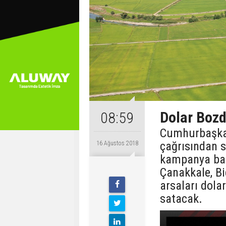
Dolar Bozd
08:59
Cumhurbaşkan
çağrısından s
16 Ağustos 2018
kampanya başl
Çanakkale, Bi
arsaları dola
satacak.