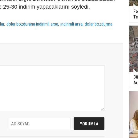
e 25-30 indirim yapacaklarını söyledi.
Fo
Te
,
,
,
lar
dolar bozdurana indirimli arsa
indirimli arsa
dolar bozdurma
Bü
Ar