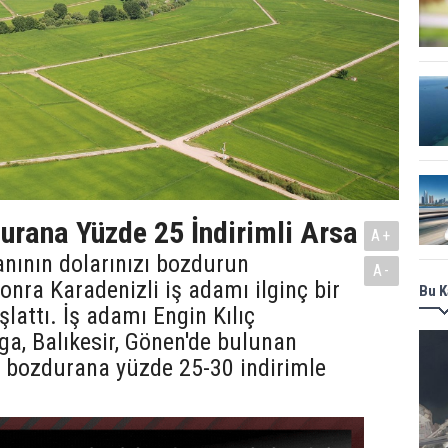
urana Yüzde 25 İndirimli Arsa
A+
ının dolarınızı bozdurun
A-
onra Karadenizli iş adamı ilginç bir
Bu K
attı. İş adamı Engin Kılıç
ga, Balıkesir, Gönen'de bulunan
r bozdurana yüzde 25-30 indirimle