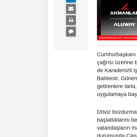
Cumhurbaşkanı R
çağrısı üzerine
de Karadenizli i
Balıkesir, Göne
getirenlere tarla
uygulamaya başl
Döviz bozdurmay
başlattıklarını b
vatandaşların ma
durumunda Çanak