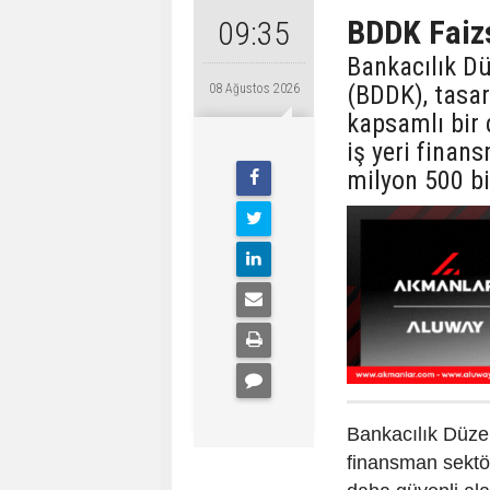
BDDK Faizs
09:35
Bankacılık D
(BDDK), tasar
08 Ağustos 2026
kapsamlı bir 
iş yeri fina
milyon 500 bi
Bankacılık Düz
finansman sektör