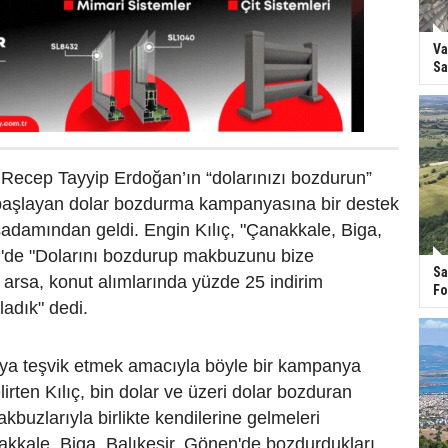
Va
Sa
ecep Tayyip Erdoğan’ın “dolarınızı bozdurun”
 başlayan dolar bozdurma kampanyasına bir destek
şadamından geldi. Engin Kılıç, "Çanakkale, Biga,
n'de "Dolarını bozdurup makbuzunu bize
Sa
, arsa, konut alımlarında yüzde 25 indirim
Fo
adık" dedi.
a teşvik etmek amacıyla böyle bir kampanya
elirten Kılıç, bin dolar ve üzeri dolar bozduran
kbuzlarıyla birlikte kendilerine gelmeleri
kale, Biga, Balıkesir, Gönen'de bozdurdukları