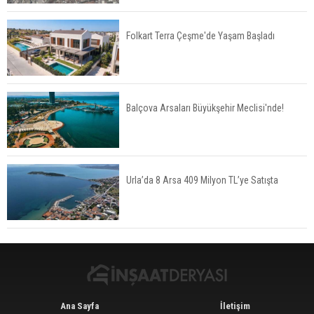
Öne Çıkıyor
Folkart Terra Çeşme'de Yaşam Başladı
TOKİ'nin Kiralık Sosyal Konut Modeli Kiraları
Düşürür Mü?
Balçova Arsaları Büyükşehir Meclisi'nde!
İkinci El Konut Fiyatları İspanya'da Bir Yılda
Yüzde 16,2 Arttı
Urla’da 8 Arsa 409 Milyon TL’ye Satışta
Konut Satışları Güçlü Seyrini Korudu Yabancıya
Satış Geriledi
Ana Sayfa
İletişim