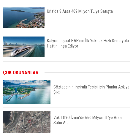
Urla’da 8 Arsa 409 Milyon TL’ye Satışta
Kalyon İnşaat BAE'nin İlk Yüksek Hızlı Demiryolu
Hattını İnşa Ediyor
ABD'de Konut Kredisi Faizi Son Bir Yılın En
ÇOK OKUNANLAR
Yüksek Seviyesinde
Göztepe'nin İnciraltı Tesisi İçin Planlar Askıya
Çıktı
TOKİ 51 İlde 540 Konut ve İş Yerini Satışa
Sunuyor
Vakıf GYO İzmir’de 660 Milyon TL’ye Arsa
Satın Aldı
Yatırımcıların Bina Tercihi Değişiyor: Dijital Altyapı