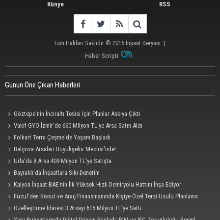
Künye
RSS
Tüm Hakları Saklıdır © 2016
İnşaat Deryası
|
Haber Scripti
Günün Öne Çıkan Haberleri
Göztepe'nin İnciraltı Tesisi İçin Planlar Askıya Çıktı
Vakıf GYO İzmir’de 660 Milyon TL’ye Arsa Satın Aldı
Folkart Terra Çeşme'de Yaşam Başladı
Balçova Arsaları Büyükşehir Meclisi'nde!
Urla’da 8 Arsa 409 Milyon TL’ye Satışta
Bayraklı’da İnşaatlara Sıkı Denetim
Kalyon İnşaat BAE'nin İlk Yüksek Hızlı Demiryolu Hattını İnşa Ediyor
Fuzul’den Konut ve Araç Finansmanında Kişiye Özel Terzi Usulü Planlama
Özelleştirme İdaresi 3 Arsayı 615 Milyon TL’ye Sattı
Yapı Ruhsatlarında Dijital Dönem Başladı: BIM ve IFC Zorunluluğu Resmî