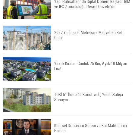
Yapı Ruhsatlarında Dijital Dönem Başladı: BIM
ve IFC Zorunluluğu Resmî Gazete'de
Konut Satışları Güçlü Seyrini Korudu Yabancıya
Satış Geriledi
2027 Yılı İnşaat Metrekare Maliyetleri Belli
Oldu!
ABD'de İnşaat Harcamaları Geriledi
Yazlık Kiraları Günlük 75 Bin, Aylık 10 Milyon
Lira!
Tercih Döneminde Barınma Telaşı Başladı
TOKİ 51 İlde 540 Konut ve İş Yerini Satışa
Sunuyor
Aileden Miras Kalan Ev Nasıl Satılır?
Kentsel Dönüşüm Süreci ve Kat Maliklerinin
Hakları
İstanbul'da 15 Bin Kiralık Sosyal Konut Eylülde