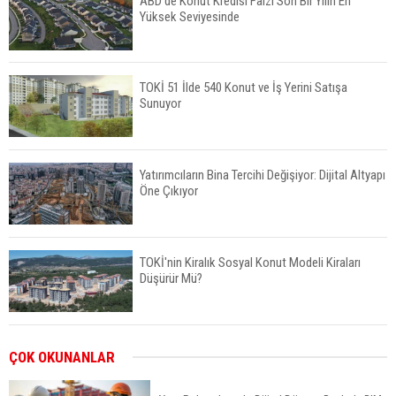
ABD'de Konut Kredisi Faizi Son Bir Yılın En
Yüksek Seviyesinde
TOKİ 51 İlde 540 Konut ve İş Yerini Satışa
Sunuyor
Yatırımcıların Bina Tercihi Değişiyor: Dijital Altyapı
Öne Çıkıyor
TOKİ'nin Kiralık Sosyal Konut Modeli Kiraları
Düşürür Mü?
İkinci El Konut Fiyatları İspanya'da Bir Yılda
ÇOK OKUNANLAR
Yüzde 16,2 Arttı