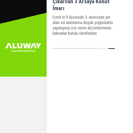
Çıkarılan 3 Arsaya Konut
İmarı
İzmir'in 9 ilçesinde 3. derecede yer
alan sit alanlarına düşük yoğunluklu
yapılaşma izni veren düzenlemenin
bakanlar kurulu tarafından
onaylanmasının ardından Çeşme'de
3 arsanın imarı düzenlendi.