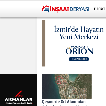
E-DERGİ
ULAŞIM
Çeşme'de Sit Alanından