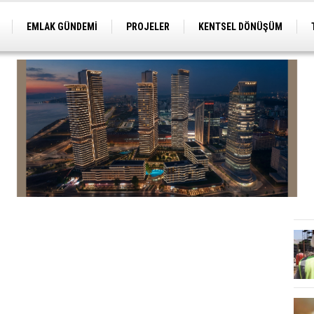
EMLAK GÜNDEMİ
PROJELER
KENTSEL DÖNÜŞÜM
TİCARİ PROJELER
ARSA-ARAZİ
İMAR