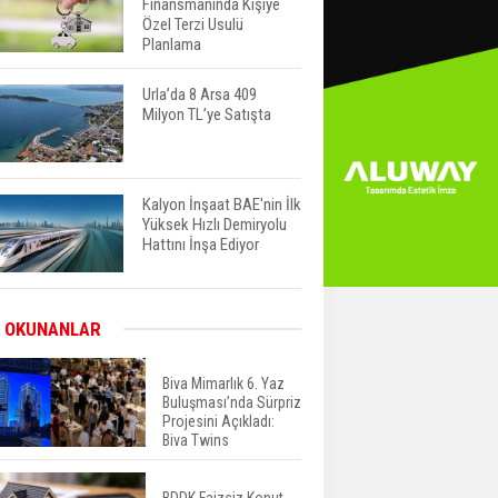
Finansmanında Kişiye
Özel Terzi Usulü
Planlama
Urla’da 8 Arsa 409
Milyon TL’ye Satışta
Kalyon İnşaat BAE'nin İlk
Yüksek Hızlı Demiryolu
Hattını İnşa Ediyor
ABD'de Konut Kredisi
 OKUNANLAR
Faizi Son Bir Yılın En
Yüksek Seviyesinde
Biva Mimarlık 6. Yaz
Buluşması’nda Sürpriz
Projesini Açıkladı:
TOKİ 51 İlde 540 Konut
Biva Twins
ve İş Yerini Satışa
Sunuyor