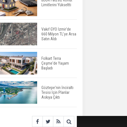
BDDK Faizsiz Konut
Limitlerini Yükseltti
Yatırımcıların Bina Tercihi
Değişiyor: Dijital Altyapı
Öne Çıkıyor
Vakıf GYO İzmir’de
660 Milyon TL’ye Arsa
TOKİ'nin Kiralık Sosyal
Satın Aldı
Konut Modeli Kiraları
Düşürür Mü?
Folkart Terra
Çeşme'de Yaşam
İkinci El Konut Fiyatları
Başladı
İspanya'da Bir Yılda
Yüzde 16,2 Arttı
Göztepe'nin İnciraltı
Tesisi İçin Planlar
Konut Satışları Güçlü
Askıya Çıktı
Seyrini Korudu Yabancıya
Satış Geriledi