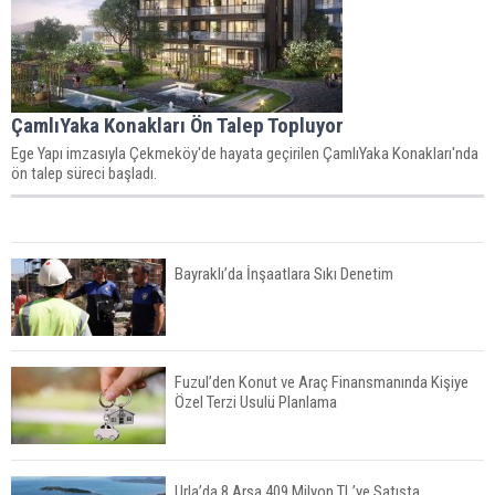
ÇamlıYaka Konakları Ön Talep Topluyor
Ege Yapı imzasıyla Çekmeköy'de hayata geçirilen ÇamlıYaka Konakları'nda
ön talep süreci başladı.
Bayraklı’da İnşaatlara Sıkı Denetim
Fuzul’den Konut ve Araç Finansmanında Kişiye
Özel Terzi Usulü Planlama
Urla’da 8 Arsa 409 Milyon TL’ye Satışta