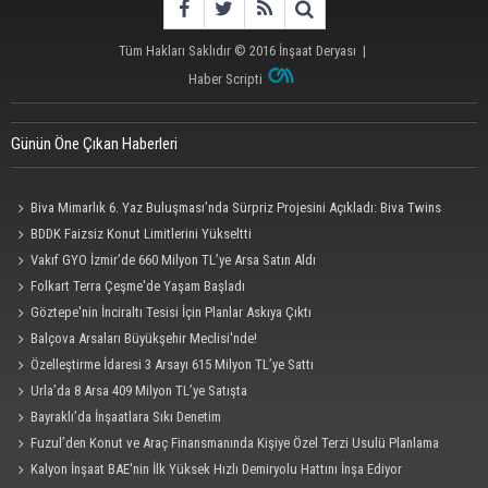
Tüm Hakları Saklıdır © 2016
İnşaat Deryası
|
Haber Scripti
Günün Öne Çıkan Haberleri
Biva Mimarlık 6. Yaz Buluşması’nda Sürpriz Projesini Açıkladı: Biva Twins
BDDK Faizsiz Konut Limitlerini Yükseltti
Vakıf GYO İzmir’de 660 Milyon TL’ye Arsa Satın Aldı
Folkart Terra Çeşme'de Yaşam Başladı
Göztepe'nin İnciraltı Tesisi İçin Planlar Askıya Çıktı
Balçova Arsaları Büyükşehir Meclisi'nde!
Özelleştirme İdaresi 3 Arsayı 615 Milyon TL’ye Sattı
Urla’da 8 Arsa 409 Milyon TL’ye Satışta
Bayraklı’da İnşaatlara Sıkı Denetim
Fuzul’den Konut ve Araç Finansmanında Kişiye Özel Terzi Usulü Planlama
Kalyon İnşaat BAE'nin İlk Yüksek Hızlı Demiryolu Hattını İnşa Ediyor