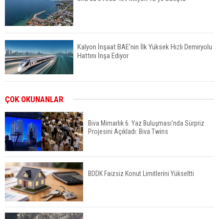
Kalyon İnşaat BAE'nin İlk Yüksek Hızlı Demiryolu
Hattını İnşa Ediyor
ABD'de Konut Kredisi Faizi Son Bir Yılın En
ÇOK OKUNANLAR
Yüksek Seviyesinde
Biva Mimarlık 6. Yaz Buluşması’nda Sürpriz
Projesini Açıkladı: Biva Twins
TOKİ 51 İlde 540 Konut ve İş Yerini Satışa
Sunuyor
BDDK Faizsiz Konut Limitlerini Yükseltti
Yatırımcıların Bina Tercihi Değişiyor: Dijital Altyapı
Öne Çıkıyor