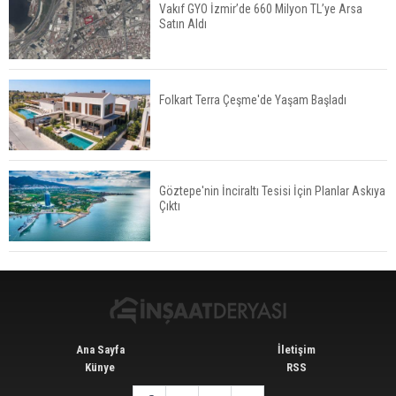
Vakıf GYO İzmir’de 660 Milyon TL’ye Arsa
Satın Aldı
TOKİ'nin Kiralık Sosyal Konut Modeli Kiraları
Düşürür Mü?
Folkart Terra Çeşme'de Yaşam Başladı
İkinci El Konut Fiyatları İspanya'da Bir Yılda
Yüzde 16,2 Arttı
Göztepe'nin İnciraltı Tesisi İçin Planlar Askıya
Çıktı
Konut Satışları Güçlü Seyrini Korudu Yabancıya
Satış Geriledi
Ana Sayfa
İletişim
Künye
RSS