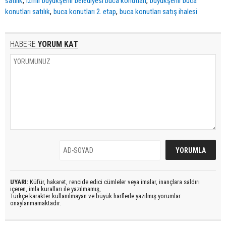
,
,
satılık
izmir büyükşehir belediyesi buca konutları
büyükşehir buca
,
,
konutları satılık
buca konutları 2. etap
buca konutları satış ihalesi
HABERE
YORUM KAT
UYARI:
Küfür, hakaret, rencide edici cümleler veya imalar, inançlara saldırı
içeren, imla kuralları ile yazılmamış,
Türkçe karakter kullanılmayan ve büyük harflerle yazılmış yorumlar
onaylanmamaktadır.