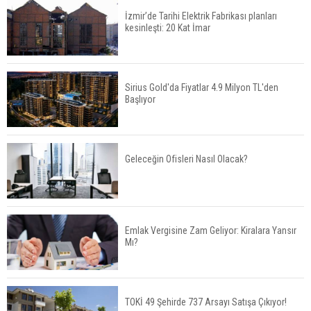
İzmir’de Tarihi Elektrik Fabrikası planları
kesinleşti: 20 Kat İmar
Fuzul’den Konut ve Araç Finansmanında Kişiye
Özel Terzi Usulü Planlama
Sirius Gold'da Fiyatlar 4.9 Milyon TL'den
Başlıyor
Urla’da 8 Arsa 409 Milyon TL’ye Satışta
Geleceğin Ofisleri Nasıl Olacak?
Kalyon İnşaat BAE'nin İlk Yüksek Hızlı Demiryolu
Hattını İnşa Ediyor
Emlak Vergisine Zam Geliyor: Kiralara Yansır
Mı?
ABD'de Konut Kredisi Faizi Son Bir Yılın En
Yüksek Seviyesinde
TOKİ 49 Şehirde 737 Arsayı Satışa Çıkıyor!