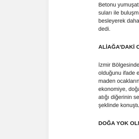
Betonu yumuşatm
suları ile buluş
besleyerek daha
dedi.
ALİAĞA’DAKİ
İzmir Bölgesinde
olduğunu ifade e
maden ocakların
ekonomiye, doğay
atığı diğerinin se
şeklinde konuştu
DOĞA YOK OL