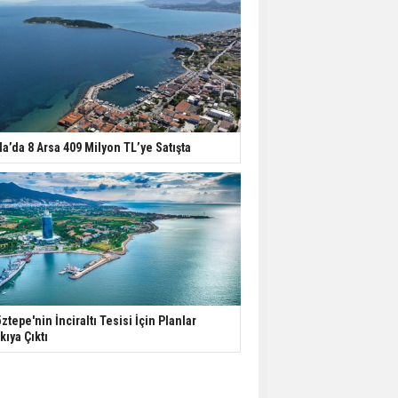
la’da 8 Arsa 409 Milyon TL’ye Satışta
ztepe'nin İnciraltı Tesisi İçin Planlar
kıya Çıktı