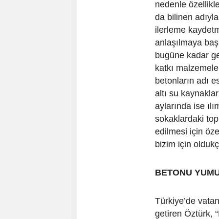
nedenle özellikl
da bilinen adıyl
ilerleme kaydet
anlaşılmaya başl
bugüne kadar ge
katkı malzemeleri
betonların adı e
altı su kaynaklar
aylarında ise ıl
sokaklardaki top
edilmesi için öz
bizim için oldukç
BETONU YUMU
Türkiye’de vatan
getiren Öztürk, 