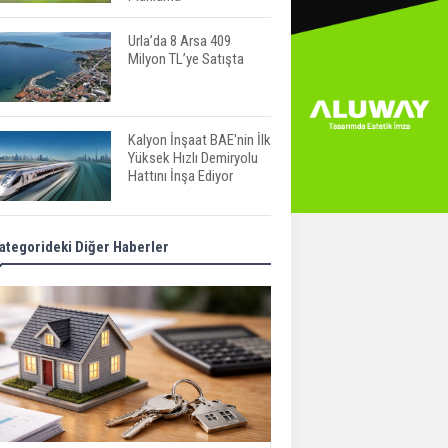
Urla’da 8 Arsa 409
Milyon TL’ye Satışta
Kalyon İnşaat BAE'nin İlk
Yüksek Hızlı Demiryolu
Hattını İnşa Ediyor
ABD'de Konut Kredisi
ategorideki Diğer Haberler
Faizi Son Bir Yılın En
Yüksek Seviyesinde
TOKİ 51 İlde 540 Konut
ve İş Yerini Satışa
Sunuyor
Yatırımcıların Bina Tercihi