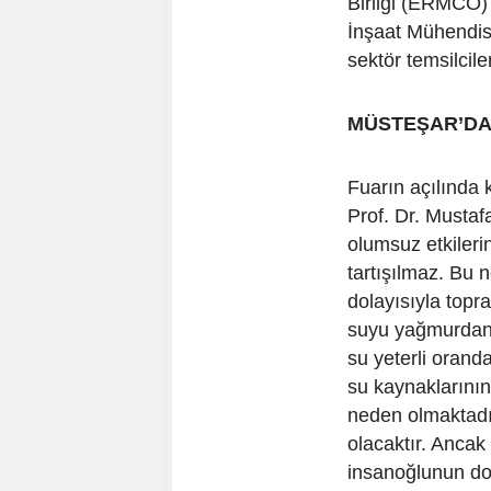
Birliği (ERMCO)
İnşaat Mühendis
sektör temsilciler
MÜSTEŞAR’DAN
Fuarın açılında 
Prof. Dr. Mustaf
olumsuz etkileri
tartışılmaz. Bu 
dolayısıyla topra
suyu yağmurdan 
su yeterli orand
su kaynaklarını
neden olmaktadı
olacaktır. Anca
insanoğlunun doğ