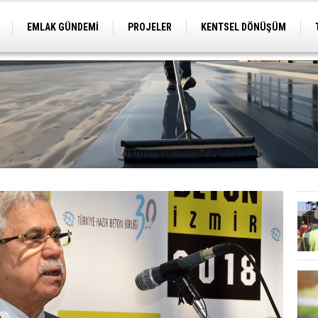
EMLAK GÜNDEMİ
PROJELER
KENTSEL DÖNÜŞÜM
TİCARİ PROJELER
ARSA-ARAZİ
İMAR