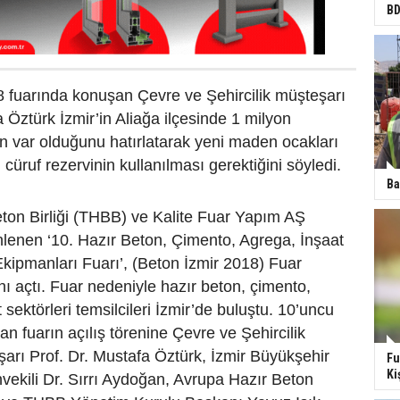
BD
8 fuarında konuşan Çevre ve Şehircilik müşteşarı
a Öztürk İzmir’in Aliağa ilçesinde 1 milyon
n var olduğunu hatırlatarak yeni maden ocakları
cüruf rezervinin kullanılması gerektiğini söyledi.
Ba
ton Birliği (THBB) ve Kalite Fuar Yapım AŞ
nlenen ‘10. Hazır Beton, Çimento, Agrega, İnşaat
 Ekipmanları Fuarı’, (Beton İzmir 2018) Fuar
ını açtı. Fuar nedeniyle hazır beton, çimento,
sektörleri temsilcileri İzmir’de buluştu. 10’uncu
an fuarın açılış törenine Çevre ve Şehircilik
arı Prof. Dr. Mustafa Öztürk, İzmir Büyükşehir
Fu
Ki
ekili Dr. Sırrı Aydoğan, Avrupa Hazır Beton