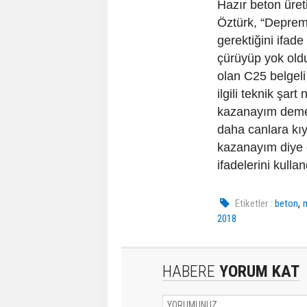
Hazır beton üret
Öztürk, “Depreme
gerektiğini ifad
çürüyüp yok ol
olan C25 belgeli
ilgili teknik şar
kazanayım demek 
daha canlara kı
kazanayım diye 
ifadelerini kullan
,
Etiketler :
beton
2018
HABERE
YORUM KAT