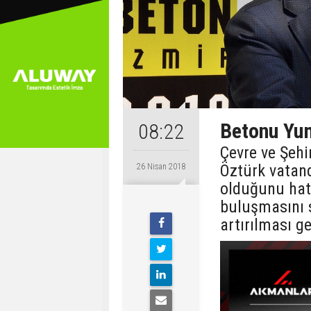
Betonu Yu
08:22
Çevre ve Şehi
Öztürk vatand
26 Nisan 2018
olduğunu hat
buluşmasını s
artırılması ge