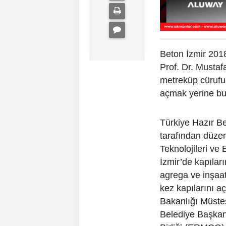
Beton İzmir 201
Prof. Dr. Mustaf
metreküp cürufu
açmak yerine bu 
Türkiye Hazır Be
tarafından düze
Teknolojileri ve
İzmir’de kapılar
agrega ve inşaat 
kez kapılarını aç
Bakanlığı Müsteş
Belediye Başkanv