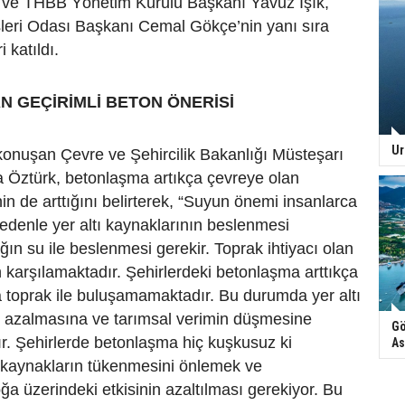
 ve THBB Yönetim Kurulu Başkanı Yavuz Işık,
leri Odası Başkanı Cemal Gökçe’nin yanı sıra
i katıldı.
 GEÇİRİMLİ BETON ÖNERİSİ
Ur
konuşan Çevre ve Şehircilik Bakanlığı Müsteşarı
a Öztürk, betonlaşma artıkça çevreye olan
nin de arttığını belirterek, “Suyun önemi insanlarca
nedenle yer altı kaynaklarının beslenmesi
ğın su ile beslenmesi gerekir. Toprak ihtiyacı olan
karşılamaktadır. Şehirlerdeki betonlaşma arttıkça
a toprak ile buluşamamaktadır. Bu durumda yer altı
n azalmasına ve tarımsal verimin düşmesine
Gö
r. Şehirlerde betonlaşma hiç kuşkusuz ki
As
k kaynakların tükenmesini önlemek ve
a üzerindeki etkisinin azaltılması gerekiyor. Bu