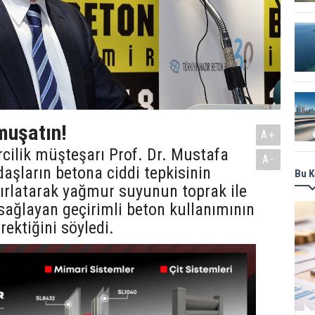
muşatın!
A+
rcilik müşteşarı Prof. Dr. Mustafa
A-
aşların betona ciddi tepkisinin
Bu K
ırlatarak yağmur suyunun toprak ile
ağlayan geçirimli beton kullanımının
rektiğini söyledi.