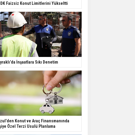
Değişiyor: Dijital Altyapı
DK Faizsiz Konut Limitlerini Yükseltti
Öne Çıkıyor
TOKİ'nin Kiralık Sosyal
Konut Modeli Kiraları
Düşürür Mü?
İkinci El Konut Fiyatları
İspanya'da Bir Yılda
yraklı’da İnşaatlara Sıkı Denetim
Yüzde 16,2 Arttı
Konut Satışları Güçlü
Seyrini Korudu Yabancıya
Satış Geriledi
zul’den Konut ve Araç Finansmanında
şiye Özel Terzi Usulü Planlama