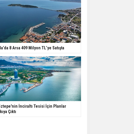
la’da 8 Arsa 409 Milyon TL’ye Satışta
ztepe'nin İnciraltı Tesisi İçin Planlar
kıya Çıktı