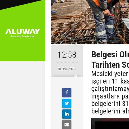
Belgesi Ol
12:58
Tarihten 
10 Ocak 2019
Mesleki yeter
işçileri 11 k
çalıştırılama
inşaatlara par
belgelerini 3
belgelerini a