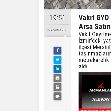
Vakıf GYO 
19:51
Arsa Satın
07 Ağustos 2026
Vakıf Gayrime
İzmir’deki ya
ilçesi Mersin
taşınmazları
metrekarelik 
aldı.