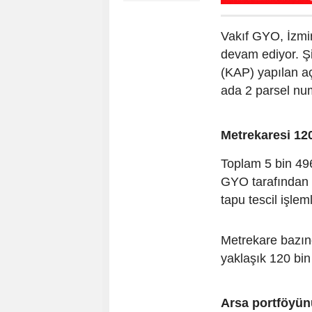
Vakıf GYO, İzmi
devam ediyor. Ş
(KAP) yapılan a
ada 2 parsel num
Metrekaresi 12
Toplam 5 bin 49
GYO tarafından 
tapu tescil işlem
Metrekare bazın
yaklaşık 120 bin
Arsa portföyün