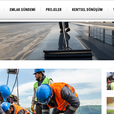
EMLAK GÜNDEMİ
PROJELER
KENTSEL DÖNÜŞÜM
TİCARİ PROJELER
ARSA-ARAZİ
İMAR