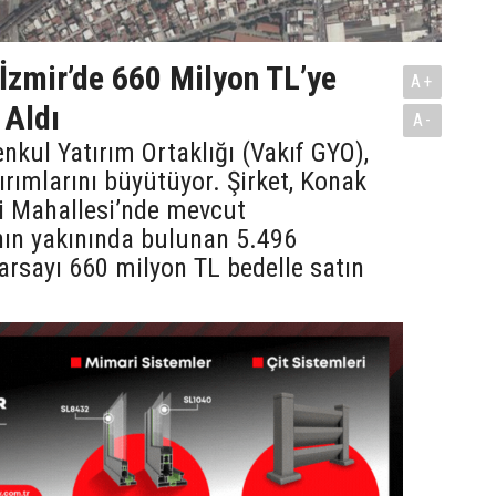
İzmir’de 660 Milyon TL’ye
A+
 Aldı
A-
nkul Yatırım Ortaklığı (Vakıf GYO),
tırımlarını büyütüyor. Şirket, Konak
li Mahallesi’nde mevcut
nın yakınında bulunan 5.496
arsayı 660 milyon TL bedelle satın