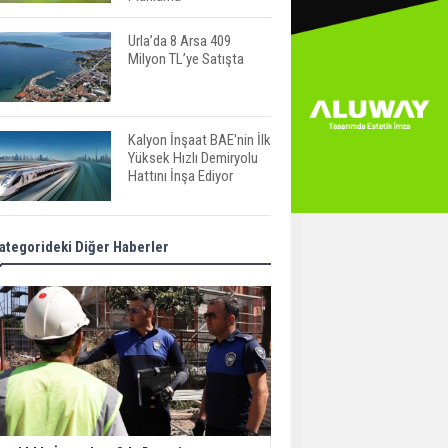
Urla’da 8 Arsa 409
Milyon TL’ye Satışta
Kalyon İnşaat BAE'nin İlk
Yüksek Hızlı Demiryolu
Hattını İnşa Ediyor
ABD'de Konut Kredisi
ategorideki Diğer Haberler
Faizi Son Bir Yılın En
Yüksek Seviyesinde
TOKİ 51 İlde 540 Konut
ve İş Yerini Satışa
Sunuyor
Yatırımcıların Bina Tercihi