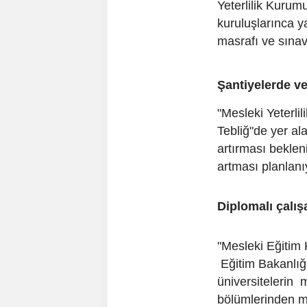
Yeterlilik Kurum
kuruluşlarınca y
masrafı ve sınav 
Şantiyelerde ve
"Mesleki Yeterlil
Tebliğ"de yer ala
artırması bekleni
artması planlanı
Diplomalı çalı
"Mesleki Eğitim 
Eğitim Bakanlığı'
üniversitelerin 
bölümlerinden m