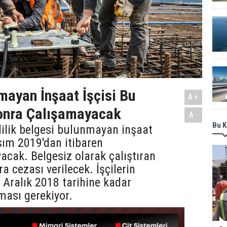
mayan İnşaat İşçisi Bu
A+
Sonra Çalışamayacak
A-
Bu K
lilik belgesi bulunmayan inşaat
asım 2019'dan itibaren
yacak. Belgesiz olarak çalıştıran
a cezası verilecek. İşçilerin
1 Aralık 2018 tarihine kadar
lması gerekiyor.