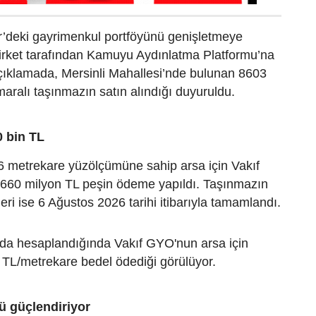
r’deki gayrimenkul portföyünü genişletmeye
irket tarafından Kamuyu Aydınlatma Platformu’na
çıklamada, Mersinli Mahallesi’nde bulunan 8603
aralı taşınmazın satın alındığı duyuruldu.
0 bin TL
6 metrekare yüzölçümüne sahip arsa için Vakıf
660 milyon TL peşin ödeme yapıldı. Taşınmazın
leri ise 6 Ağustos 2026 tarihi itibarıyla tamamlandı.
da hesaplandığında Vakıf GYO'nun arsa için
 TL/metrekare bedel ödediği görülüyor.
ü güçlendiriyor