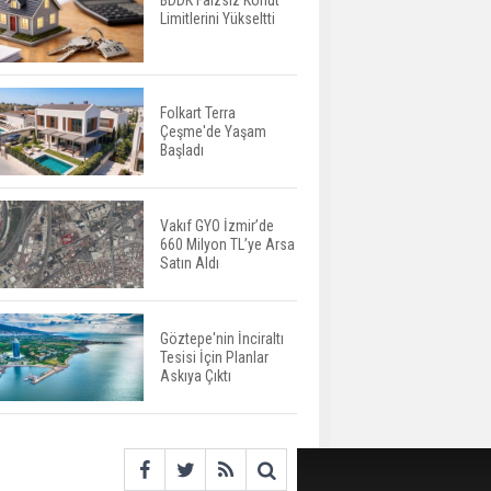
BDDK Faizsiz Konut
Limitlerini Yükseltti
Yatırımcıların Bina Tercihi
Değişiyor: Dijital Altyapı
Öne Çıkıyor
Folkart Terra
Çeşme'de Yaşam
TOKİ'nin Kiralık Sosyal
Başladı
Konut Modeli Kiraları
Düşürür Mü?
Vakıf GYO İzmir’de
660 Milyon TL’ye Arsa
İkinci El Konut Fiyatları
Satın Aldı
İspanya'da Bir Yılda
Yüzde 16,2 Arttı
Göztepe'nin İnciraltı
Tesisi İçin Planlar
Konut Satışları Güçlü
Askıya Çıktı
Seyrini Korudu Yabancıya
Satış Geriledi