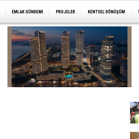
EMLAK GÜNDEMİ
PROJELER
KENTSEL DÖNÜŞÜM
TİCARİ PROJELER
ARSA-ARAZİ
İMAR