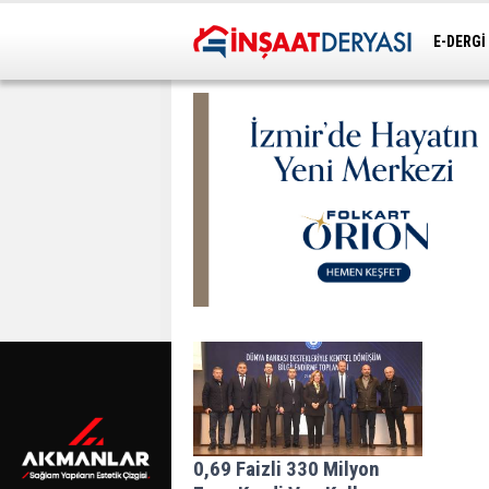
E-DERGİ
ULAŞIM
0,69 Faizli 330 Milyon