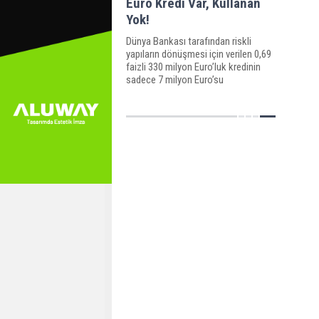
Euro Kredi Var, Kullanan
Yok!
Dünya Bankası tarafından riskli
yapıların dönüşmesi için verilen 0,69
faizli 330 milyon Euro’luk kredinin
sadece 7 milyon Euro’su
kullandırılabildi. Necmi Okumuş,
“Çok düşük maliyetli bir para var
ama bu parayı kullanacak bir
yetkinlik yok” dedi.