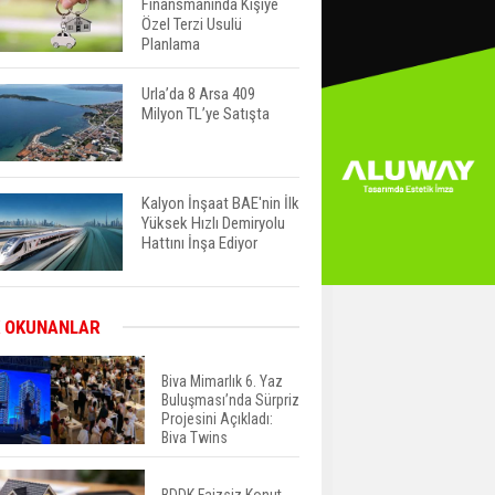
Finansmanında Kişiye
Özel Terzi Usulü
Planlama
Urla’da 8 Arsa 409
Milyon TL’ye Satışta
Kalyon İnşaat BAE'nin İlk
Yüksek Hızlı Demiryolu
Hattını İnşa Ediyor
ABD'de Konut Kredisi
 OKUNANLAR
Faizi Son Bir Yılın En
Yüksek Seviyesinde
Biva Mimarlık 6. Yaz
Buluşması’nda Sürpriz
Projesini Açıkladı:
TOKİ 51 İlde 540 Konut
Biva Twins
ve İş Yerini Satışa
Sunuyor