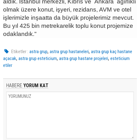
aldık. İstanbul merkezli, Kıbrıs ve Ankara ağırlıklı
olmak üzere konut, işyeri, rezidans, AVM ve otel
işlerimizle inşaatta da büyük projelerimiz mevcut.
Bu yıl 425 bin metrekarelik toplu konut projemize
odaklandık."
,
,
Etiketler :
astra grup
astra grup hastaneleri
astra grup kaç hastane
,
,
,
açacak
astra grup esteticium
astra grup hastane projeleri
esteticium
etiler
HABERE
YORUM KAT