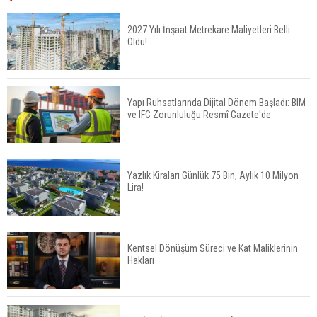
Yüzde 16,2 Arttı
2027 Yılı İnşaat Metrekare Maliyetleri Belli
Oldu!
Konut Satışları Güçlü Seyrini Korudu Yabancıya
Satış Geriledi
Yapı Ruhsatlarında Dijital Dönem Başladı: BIM
ve IFC Zorunluluğu Resmî Gazete'de
ABD'de İnşaat Harcamaları Geriledi
Yazlık Kiraları Günlük 75 Bin, Aylık 10 Milyon
Lira!
Tercih Döneminde Barınma Telaşı Başladı
Kentsel Dönüşüm Süreci ve Kat Maliklerinin
Hakları
Aileden Miras Kalan Ev Nasıl Satılır?