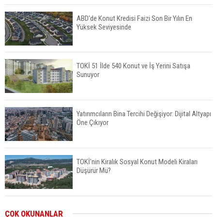
ABD'de Konut Kredisi Faizi Son Bir Yılın En
Yüksek Seviyesinde
TOKİ 51 İlde 540 Konut ve İş Yerini Satışa
Sunuyor
Yatırımcıların Bina Tercihi Değişiyor: Dijital Altyapı
Öne Çıkıyor
TOKİ'nin Kiralık Sosyal Konut Modeli Kiraları
Düşürür Mü?
İkinci El Konut Fiyatları İspanya'da Bir Yılda
ÇOK OKUNANLAR