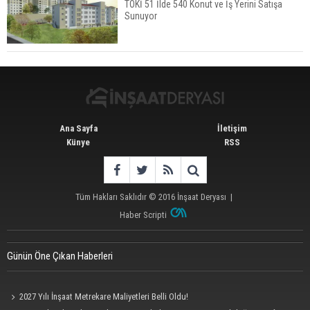
TOKİ 51 İlde 540 Konut ve İş Yerini Satışa
Sunuyor
İstanbul'da 15 Bin Kiralık Sosyal Konut Eylülde
Kiraya Verilecek
Ana Sayfa
İletişim
Künye
RSS
Tüm Hakları Saklıdır © 2016
İnşaat Deryası
|
Haber Scripti
Günün Öne Çıkan Haberleri
2027 Yılı İnşaat Metrekare Maliyetleri Belli Oldu!