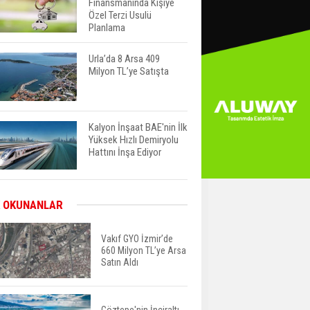
Finansmanında Kişiye
Özel Terzi Usulü
Planlama
Urla’da 8 Arsa 409
Milyon TL’ye Satışta
Kalyon İnşaat BAE'nin İlk
Yüksek Hızlı Demiryolu
Hattını İnşa Ediyor
ABD'de Konut Kredisi
 OKUNANLAR
Faizi Son Bir Yılın En
Yüksek Seviyesinde
Vakıf GYO İzmir’de
660 Milyon TL’ye Arsa
Satın Aldı
TOKİ 51 İlde 540 Konut
ve İş Yerini Satışa
Sunuyor