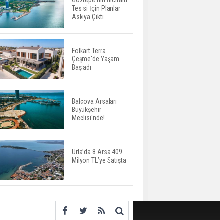
Göztepe'nin İnciraltı
Tesisi İçin Planlar
Yatırımcıların Bina Tercihi
Askıya Çıktı
Değişiyor: Dijital Altyapı
Öne Çıkıyor
Folkart Terra
Çeşme'de Yaşam
TOKİ'nin Kiralık Sosyal
Başladı
Konut Modeli Kiraları
Düşürür Mü?
Balçova Arsaları
Büyükşehir
İkinci El Konut Fiyatları
Meclisi'nde!
İspanya'da Bir Yılda
Yüzde 16,2 Arttı
Urla’da 8 Arsa 409
Milyon TL’ye Satışta
Konut Satışları Güçlü
Seyrini Korudu Yabancıya
Satış Geriledi