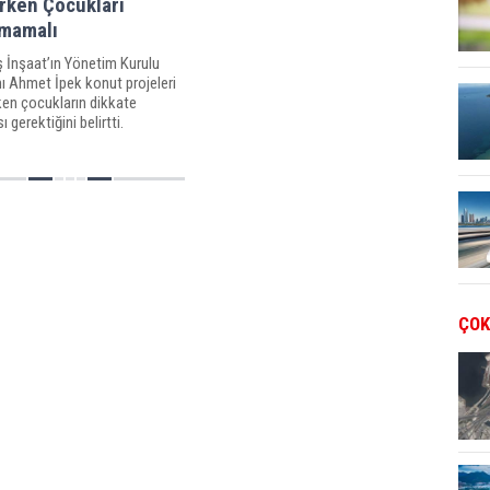
rken Çocukları
mamalı
 İnşaat’ın Yönetim Kurulu
ı Ahmet İpek konut projeleri
rken çocukların dikkate
ı gerektiğini belirtti.
ÇOK