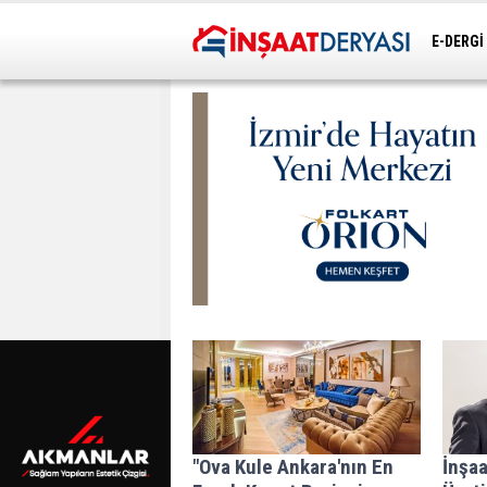
E-DERGİ
ULAŞIM
"Ova Kule Ankara'nın En
İnşaa