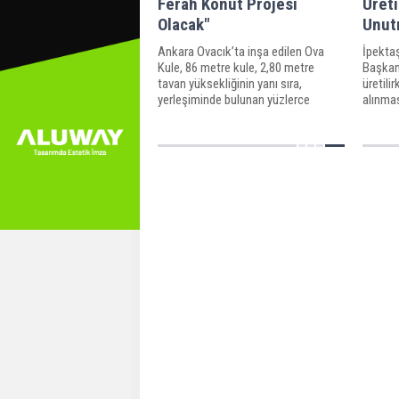
Ferah Konut Projesi
Üreti
Olacak"
Unut
Ankara Ovacık’ta inşa edilen Ova
İpektaş
Kule, 86 metre kule, 2,80 metre
Başkan
tavan yüksekliğinin yanı sıra,
üretili
yerleşiminde bulunan yüzlerce
alınmas
dönümlük yeşil ve sosyal donatı
alanı ile Başkent’in en ferah ve
fonksiyonel konut projesi olacak.