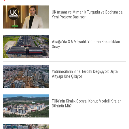
UK İnşaat ve Mimarlık Turgutlu ve Bodrum’da
Yeni Projeye Başlıyor
Tercih Döneminde Barınma Telaşı Başladı
Aliağa’da 3.6 Milyarlık Yatırıma Bakanlıktan
Onay
Aileden Miras Kalan Ev Nasıl Satılır?
Yatırımcıların Bina Tercihi Değişiyor: Dijital
Altyapı Öne Çıkıyor
İstanbul'da 15 Bin Kiralık Sosyal Konut Eylülde
Kiraya Verilecek
TOKİ'nin Kiralık Sosyal Konut Modeli Kiraları
Düşürür Mü?
Miras Kalan Ev ve Tarım Arazilerinde Yeni Dönem
Başlıyor