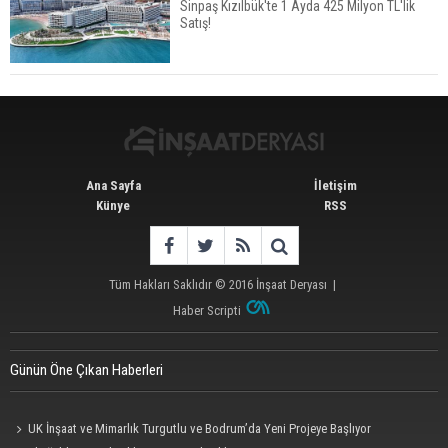
Sinpaş Kızılbük'te 1 Ayda 425 Milyon TL'lik
Satış!
Avrupa'da Konut Yatırımında Yeni Cazip Ülke:
Fransa
Ana Sayfa
İletişim
Künye
RSS
Tüm Hakları Saklıdır © 2016
İnşaat Deryası
|
Haber Scripti
Günün Öne Çıkan Haberleri
UK İnşaat ve Mimarlık Turgutlu ve Bodrum’da Yeni Projeye Başlıyor