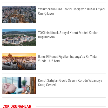
Yatırımcıların Bina Tercihi Değişiyor: Dijital Altyapı
Öne Çıkıyor
TOKİ'nin Kiralık Sosyal Konut Modeli Kiraları
Düşürür Mü?
İkinci El Konut Fiyatları İspanya'da Bir Yılda
Yüzde 16,2 Arttı
Konut Satışları Güçlü Seyrini Korudu Yabancıya
Satış Geriledi
ABD'de İnşaat Harcamaları Geriledi
ÇOK OKUNANLAR