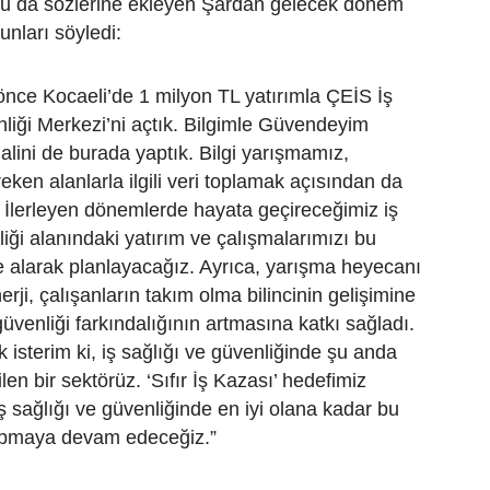
u da sözlerine ekleyen Şardan gelecek dönem
 şunları söyledi:
l önce Kocaeli’de 1 milyon TL yatırımla ÇEİS İş
liği Merkezi’ni açtık. Bilgimle Güvendeyim
alini de burada yaptık. Bilgi yarışmamız,
ereken alanlarla ilgili veri toplamak açısından da
. İlerleyen dönemlerde hayata geçireceğimiz iş
liği alanındaki yatırım ve çalışmalarımızı bu
e alarak planlayacağız. Ayrıca, yarışma heyecanı
erji, çalışanların takım olma bilincinin gelişimine
güvenliği farkındalığının artmasına katkı sağladı.
k isterim ki, iş sağlığı ve güvenliğinde şu anda
en bir sektörüz. ‘Sıfır İş Kazası’ hedefimiz
ş sağlığı ve güvenliğinde en iyi olana kadar bu
apmaya devam edeceğiz.”