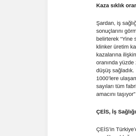
Kaza sıklık ora
Şardan, iş sağlı
sonuçlarını gör
belirterek “Yine
klinker üretim 
kazalarına ilişki
oranında yüzde 2
düşüş sağladık. 
1000’lere ulaşan
sayıları tüm fa
amacını taşıyor”
ÇEİS, İş Sağlığ
ÇEİS’in Türkiye’