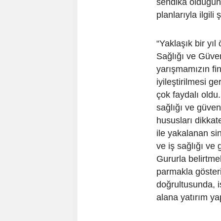
sendika olduğun
planlarıyla ilgili
“Yaklaşık bir yı
Sağlığı ve Güven
yarışmamızın fin
iyileştirilmesi g
çok faydalı oldu
sağlığı ve güven
hususları dikkat
ile yakalanan sin
ve iş sağlığı ve 
Gururla belirtme
parmakla gösteril
doğrultusunda, i
alana yatırım y