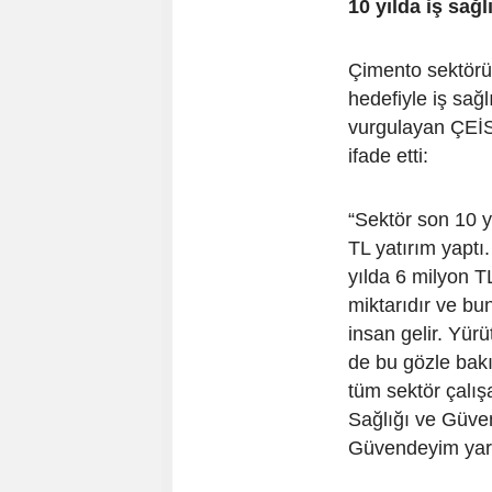
10 yılda iş sağ
Çimento sektörün
hedefiyle iş sağ
vurgulayan ÇEİS
ifade etti:
“Sektör son 10 y
TL yatırım yaptı
yılda 6 milyon TL
miktarıdır ve bu
insan gelir. Yürü
de bu gözle bakıy
tüm sektör çalış
Sağlığı ve Güven
Güvendeyim yar