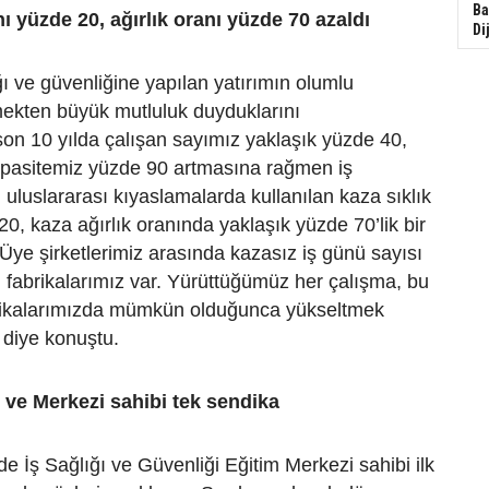
Ba
nı yüzde 20, ağırlık oranı yüzde 70 azaldı
Di
ğı ve güvenliğine yapılan yatırımın olumlu
mekten büyük mutluluk duyduklarını
 son 10 yılda çalışan sayımız yaklaşık yüzde 40,
kapasitemiz yüzde 90 artmasına rağmen iş
n uluslararası kıyaslamalarda kullanılan kaza sıklık
0, kaza ağırlık oranında yaklaşık yüzde 70’lik bir
Üye şirketlerimiz arasında kazasız iş günü sayısı
 fabrikalarımız var. Yürüttüğümüz her çalışma, bu
brikalarımızda mümkün olduğunca yükseltmek
 diye konuştu.
ı ve Merkezi sahibi tek sendika
de İş Sağlığı ve Güvenliği Eğitim Merkezi sahibi ilk