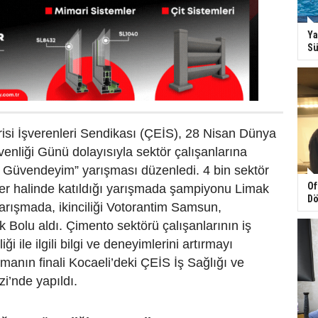
Ya
Sü
isi İşverenleri Sendikası (ÇEİS), 28 Nisan Dünya
venliği Günü dolayısıyla sektör çalışanlarına
le Güvendeyim”
yarışması düzenledi. 4 bin sektör
Of
ler halinde katıldığı yarışmada şampiyonu Limak
Dö
Yarışmada, ikinciliği Votorantim Samsun,
Bolu aldı. Çimento sektörü çalışanlarının iş
ği ile ilgili bilgi ve deneyimlerini artırmayı
anın finali Kocaeli’deki ÇEİS İş Sağlığı ve
i’nde yapıldı.