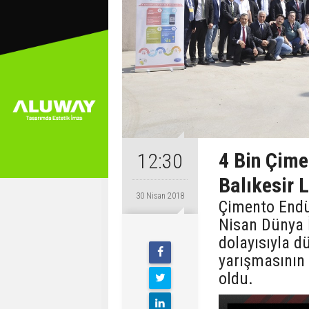
4 Bin Çime
12:30
Balıkesir 
30 Nisan 2018
Çimento Endüs
Nisan Dünya İ
dolayısıyla d
yarışmasının
oldu.