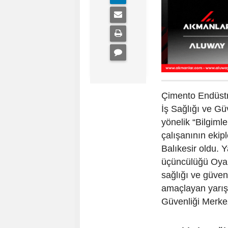
Çimento Endüstr
İş Sağlığı ve Gü
yönelik “Bilgim
çalışanının ekip
Balıkesir oldu. 
üçüncülüğü Oyak 
sağlığı ve güvenli
amaçlayan yarışm
Güvenliği Merkez