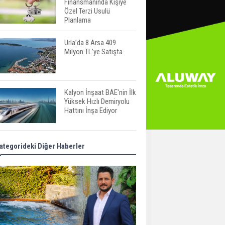
Finansmanında Kişiye
Özel Terzi Usulü
Planlama
Urla’da 8 Arsa 409
Milyon TL’ye Satışta
Kalyon İnşaat BAE'nin İlk
Yüksek Hızlı Demiryolu
Hattını İnşa Ediyor
ABD'de Konut Kredisi
ategorideki Diğer Haberler
Faizi Son Bir Yılın En
Yüksek Seviyesinde
TOKİ 51 İlde 540 Konut
ve İş Yerini Satışa
Sunuyor