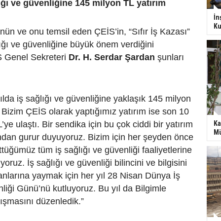
lığı ve güvenliğine 145 milyon TL yatırım
İn
Ku
ün ve onu temsil eden ÇEİS’in, “Sıfır İş Kazası”
lığı ve güvenliğine büyük önem verdiğini
 Genel Sekreteri
Dr. H. Serdar Şardan
şunları
ılda iş sağlığı ve güvenliğine yaklaşık 145 milyon
. Bizim ÇEİS olarak yaptığımız yatırım ise son 10
Ka
’ye ulaştı. Bir sendika için bu çok ciddi bir yatırım
Mü
ndan gurur duyuyoruz. Bizim için her şeyden önce
ttüğümüz tüm iş sağlığı ve güvenliği faaliyetlerine
oruz. İş sağlığı ve güvenliği bilincini ve bilgisini
anlarına yaymak için her yıl 28 Nisan Dünya İş
liği Günü’nü kutluyoruz. Bu yıl da Bilgimle
ışmasını düzenledik.”