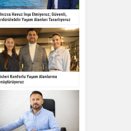
Yatırımcıların Bina Tercihi
lnızca Havuz İnşa Etmiyoruz; Güvenli,
Değişiyor: Dijital Altyapı
rdürülebilir Yaşam Alanları Tasarlıyoruz
Öne Çıkıyor
TOKİ'nin Kiralık Sosyal
Konut Modeli Kiraları
Düşürür Mü?
İkinci El Konut Fiyatları
İspanya'da Bir Yılda
isleri Konforlu Yaşam Alanlarına
Yüzde 16,2 Arttı
nüştürüyoruz
Konut Satışları Güçlü
Seyrini Korudu Yabancıya
Satış Geriledi