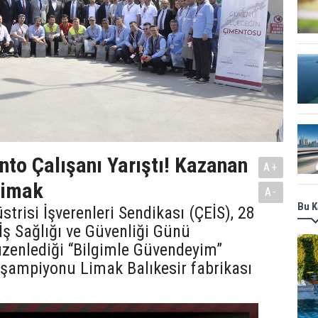
nto Çalışanı Yarıştı! Kazanan
A+
Limak
A-
Bu K
trisi İşverenleri Sendikası (ÇEİS), 28
ş Sağlığı ve Güvenliği Günü
üzenlediği “Bilgimle Güvendeyim”
 şampiyonu Limak Balıkesir fabrikası