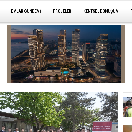
EMLAK GÜNDEMİ
PROJELER
KENTSEL DÖNÜŞÜM
TİCARİ PROJELER
ARSA-ARAZİ
İMAR