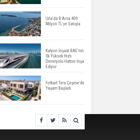
Değişiyor: Dijital Altyapı
Öne Çıkıyor
Urla’da 8 Arsa 409
Milyon TL’ye Satışta
TOKİ'nin Kiralık Sosyal
Konut Modeli Kiraları
Düşürür Mü?
Kalyon İnşaat BAE'nin
İlk Yüksek Hızlı
İkinci El Konut Fiyatları
Demiryolu Hattını İnşa
İspanya'da Bir Yılda
Ediyor
Yüzde 16,2 Arttı
Folkart Tera Çeşme'de
Yaşam Başladı
Konut Satışları Güçlü
Seyrini Korudu Yabancıya
Satış Geriledi