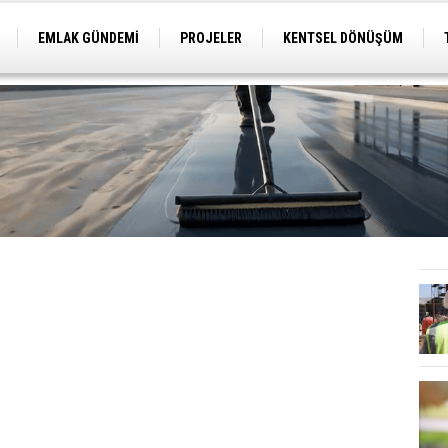
EMLAK GÜNDEMİ
PROJELER
KENTSEL DÖNÜŞÜM
TİCARİ PROJELER
ARSA-ARAZİ
İMAR