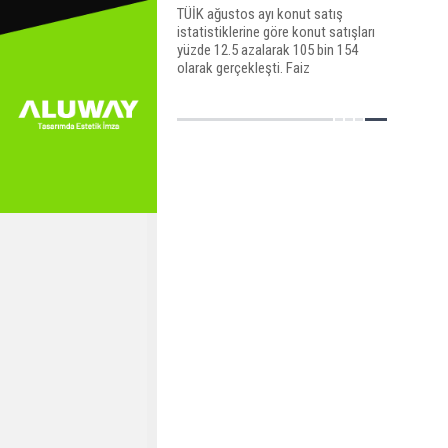
TÜİK ağustos ayı konut satış
istatistiklerine göre konut satışları
yüzde 12.5 azalarak 105 bin 154
olarak gerçekleşti. Faiz
ortalamasının yüzde 'nin üzerine
çıkmasının etkisiyle ipotekli satışlar
yüzde 67.1 düştü.