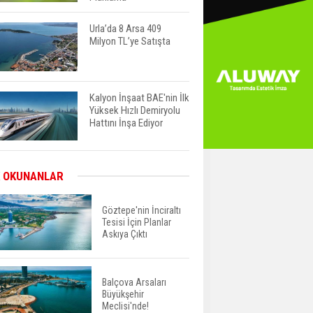
Urla’da 8 Arsa 409
Milyon TL’ye Satışta
Kalyon İnşaat BAE'nin İlk
Yüksek Hızlı Demiryolu
Hattını İnşa Ediyor
ABD'de Konut Kredisi
 OKUNANLAR
Faizi Son Bir Yılın En
Yüksek Seviyesinde
Göztepe'nin İnciraltı
Tesisi İçin Planlar
Askıya Çıktı
TOKİ 51 İlde 540 Konut
ve İş Yerini Satışa
Sunuyor
Balçova Arsaları
Büyükşehir
Yatırımcıların Bina Tercihi
Meclisi'nde!