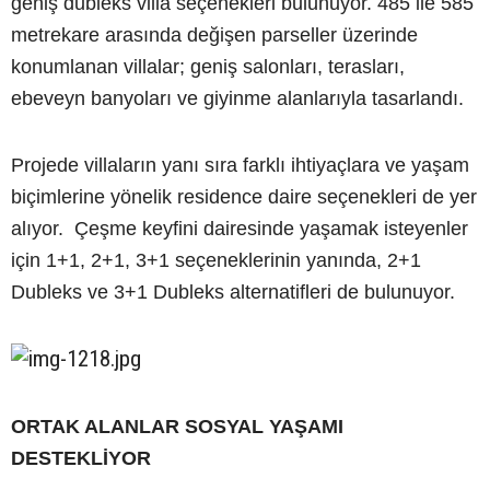
geniş dubleks villa seçenekleri bulunuyor. 485 ile 585
metrekare arasında değişen parseller üzerinde
konumlanan villalar; geniş salonları, terasları,
ebeveyn banyoları ve giyinme alanlarıyla tasarlandı.
Projede villaların yanı sıra farklı ihtiyaçlara ve yaşam
biçimlerine yönelik residence daire seçenekleri de yer
alıyor. Çeşme keyfini dairesinde yaşamak isteyenler
için 1+1, 2+1, 3+1 seçeneklerinin yanında, 2+1
Dubleks ve 3+1 Dubleks alternatifleri de bulunuyor.
ORTAK ALANLAR SOSYAL YAŞAMI
DESTEKLİYOR