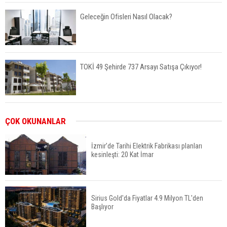
Geleceğin Ofisleri Nasıl Olacak?
TOKİ 49 Şehirde 737 Arsayı Satışa Çıkıyor!
Bayraklı’da İnşaatlara Sıkı Denetim
ÇOK OKUNANLAR
İzmir’de Tarihi Elektrik Fabrikası planları
kesinleşti: 20 Kat İmar
Fuzul’den Konut ve Araç Finansmanında Kişiye
Özel Terzi Usulü Planlama
Sirius Gold'da Fiyatlar 4.9 Milyon TL'den
Başlıyor
Urla’da 8 Arsa 409 Milyon TL’ye Satışta