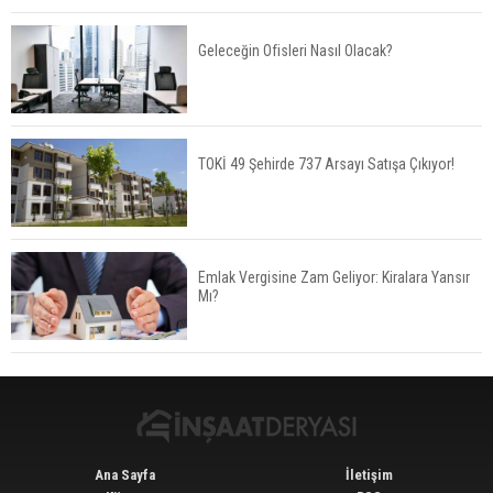
Geleceğin Ofisleri Nasıl Olacak?
Kalyon İnşaat BAE'nin İlk Yüksek Hızlı Demiryolu
Hattını İnşa Ediyor
TOKİ 49 Şehirde 737 Arsayı Satışa Çıkıyor!
ABD'de Konut Kredisi Faizi Son Bir Yılın En
Yüksek Seviyesinde
Emlak Vergisine Zam Geliyor: Kiralara Yansır
Mı?
TOKİ 51 İlde 540 Konut ve İş Yerini Satışa
Sunuyor
Ana Sayfa
İletişim