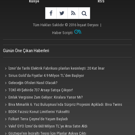
Künye
RSS
Tüm Hakları Saklıdır © 2016
İnşaat Deryası
|
Haber Scripti
Günün Öne Çıkan Haberleri
İzmir’de Tarihi Elektrik Fabrikası planları kesinleşti: 20 Kat İmar
Sirius Gold'da Fiyatlar 4.9 Milyon TL'den Başlıyor
Geleceğin Ofisleri Nasıl Olacak?
TOKİ 49 Şehirde 737 Arsayı Satışa Çıkıyor!
Emlak Vergisine Zam Geliyor: Kiralara Yansır Mı?
Biva Mimarlık 6. Yaz Buluşması’nda Sürpriz Projesini Açıkladı: Biva Twins
BDDK Faizsiz Konut Limitlerini Yükseltti
Folkart Terra Çeşme'de Yaşam Başladı
Vakıf GYO İzmir’de 660 Milyon TL’ye Arsa Satın Aldı
Göztepe'nin İnciraltı Tesisi İçin Planlar Askıya Çıktı