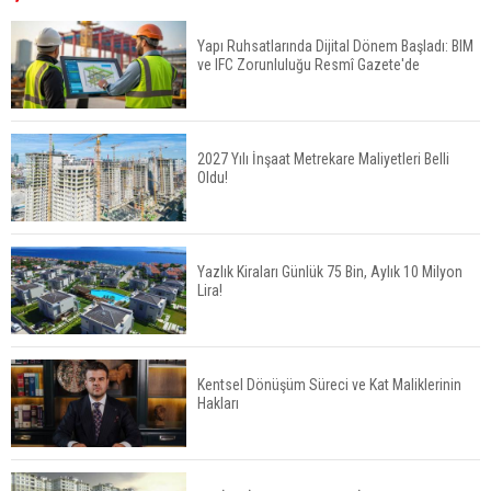
Yüzde 16,2 Arttı
Yapı Ruhsatlarında Dijital Dönem Başladı: BIM
ve IFC Zorunluluğu Resmî Gazete'de
Konut Satışları Güçlü Seyrini Korudu Yabancıya
Satış Geriledi
2027 Yılı İnşaat Metrekare Maliyetleri Belli
Oldu!
ABD'de İnşaat Harcamaları Geriledi
Yazlık Kiraları Günlük 75 Bin, Aylık 10 Milyon
Lira!
Tercih Döneminde Barınma Telaşı Başladı
Kentsel Dönüşüm Süreci ve Kat Maliklerinin
Hakları
Aileden Miras Kalan Ev Nasıl Satılır?