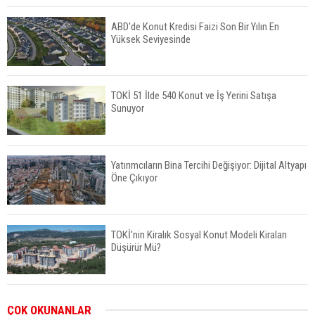
ABD'de Konut Kredisi Faizi Son Bir Yılın En
Yüksek Seviyesinde
TOKİ 51 İlde 540 Konut ve İş Yerini Satışa
Sunuyor
Yatırımcıların Bina Tercihi Değişiyor: Dijital Altyapı
Öne Çıkıyor
TOKİ'nin Kiralık Sosyal Konut Modeli Kiraları
Düşürür Mü?
İkinci El Konut Fiyatları İspanya'da Bir Yılda
ÇOK OKUNANLAR