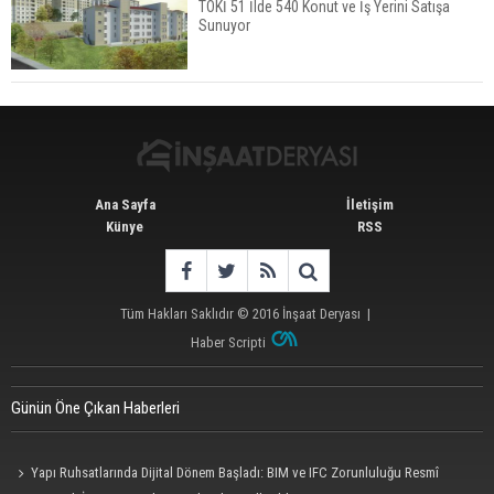
TOKİ 51 İlde 540 Konut ve İş Yerini Satışa
Sunuyor
İstanbul'da 15 Bin Kiralık Sosyal Konut Eylülde
Kiraya Verilecek
Ana Sayfa
İletişim
Künye
RSS
Tüm Hakları Saklıdır © 2016
İnşaat Deryası
|
Haber Scripti
Günün Öne Çıkan Haberleri
Yapı Ruhsatlarında Dijital Dönem Başladı: BIM ve IFC Zorunluluğu Resmî