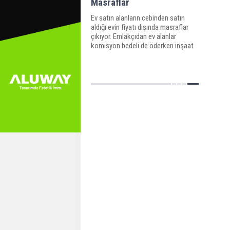
Masraflar
Ev satın alanların cebinden satın
aldığı evin fiyatı dışında masraflar
çıkıyor. Emlakçıdan ev alanlar
komisyon bedeli de öderken inşaat
firması veya mülk sahibinden alanlar
ekspertiz ücretinden tapu harcına
kadar birçok yere para ödüyor.