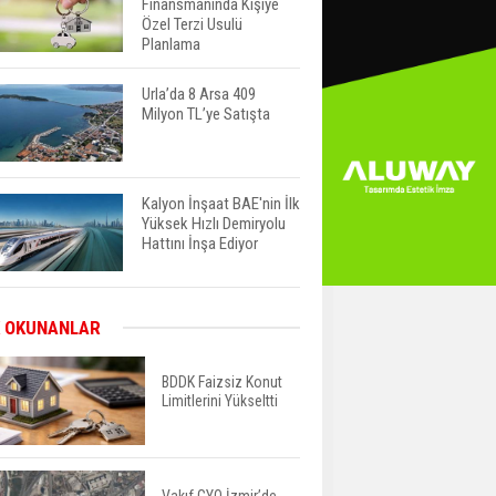
Finansmanında Kişiye
Özel Terzi Usulü
Planlama
Urla’da 8 Arsa 409
Milyon TL’ye Satışta
Kalyon İnşaat BAE'nin İlk
Yüksek Hızlı Demiryolu
Hattını İnşa Ediyor
ABD'de Konut Kredisi
 OKUNANLAR
Faizi Son Bir Yılın En
Yüksek Seviyesinde
BDDK Faizsiz Konut
Limitlerini Yükseltti
TOKİ 51 İlde 540 Konut
ve İş Yerini Satışa
Sunuyor