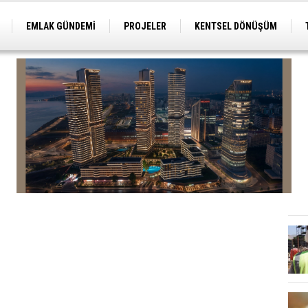
EMLAK GÜNDEMİ
PROJELER
KENTSEL DÖNÜŞÜM
TİCARİ PROJELER
ARSA-ARAZİ
İMAR