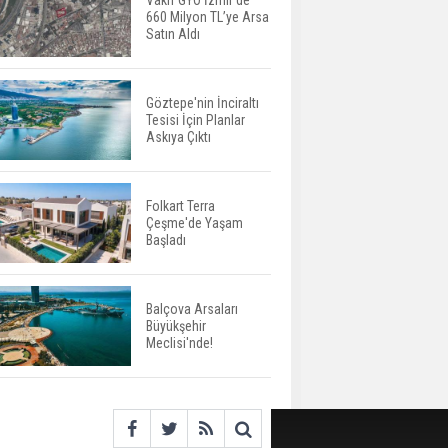
Vakıf GYO İzmir’de
660 Milyon TL’ye Arsa
Yatırımcıların Bina Tercihi
Satın Aldı
Değişiyor: Dijital Altyapı
Öne Çıkıyor
Göztepe'nin İnciraltı
Tesisi İçin Planlar
TOKİ'nin Kiralık Sosyal
Askıya Çıktı
Konut Modeli Kiraları
Düşürür Mü?
Folkart Terra
Çeşme'de Yaşam
İkinci El Konut Fiyatları
Başladı
İspanya'da Bir Yılda
Yüzde 16,2 Arttı
Balçova Arsaları
Büyükşehir
Konut Satışları Güçlü
Meclisi'nde!
Seyrini Korudu Yabancıya
Satış Geriledi