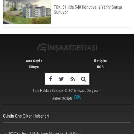
TOKİ 51 İlde 540 Konut ve İş Yerini Satışa
Sunuyor
İstanbul'da 15 Bin Kiralık Sosyal Konut Eylülde
Kiraya Verilecek
Ana Sayfa
İletişim
Künye
RSS
Tüm Hakları Saklıdır © 2016
İnşaat Deryası
|
Haber Scripti
Günün Öne Çıkan Haberleri
2027 Yılı İnşaat Metrekare Maliyetleri Belli Oldu!