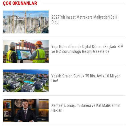
İkinci El Konut Fiyatları İspanya'da Bir Yılda
ÇOK OKUNANLAR
Yüzde 16,2 Arttı
2027 Yılı İnşaat Metrekare Maliyetleri Belli
Oldu!
Konut Satışları Güçlü Seyrini Korudu Yabancıya
Satış Geriledi
Yapı Ruhsatlarında Dijital Dönem Başladı: BIM
ve IFC Zorunluluğu Resmî Gazete'de
ABD'de İnşaat Harcamaları Geriledi
Yazlık Kiraları Günlük 75 Bin, Aylık 10 Milyon
Lira!
Tercih Döneminde Barınma Telaşı Başladı
Kentsel Dönüşüm Süreci ve Kat Maliklerinin
Hakları
Aileden Miras Kalan Ev Nasıl Satılır?